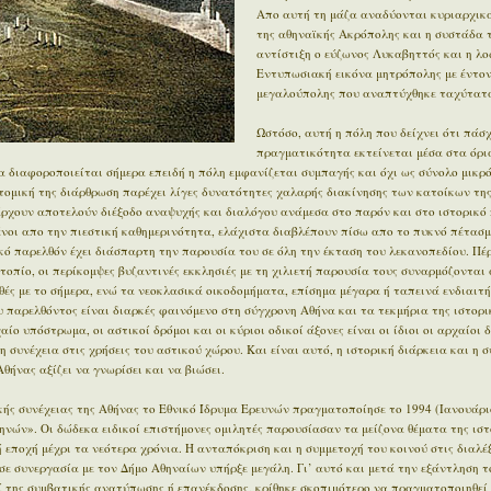
Απο αυτή τη μάζα αναδύονται κυριαρχικά
της αθηναϊκής Ακρόπολης και η συστάδα 
αντίστιξη ο εύζωνος Λυκαβηττός και η λο
Εντυπωσιακή εικόνα μητρόπολης με έντον
μεγαλούπολης που αναπτύχθηκε ταχύτατα
Ωστόσο, αυτή η πόλη που δείχνει ότι πάσχ
πραγματικότητα εκτείνεται μέσα στα όρι
 διαφοροποιείται σήμερα επειδή η πόλη εμφανίζεται συμπαγής και όχι ως σύνολο μικρ
οτομική της διάρθρωση παρέχει λίγες δυνατότητες χαλαρής διακίνησης των κατοίκων της
άρχουν αποτελούν διέξοδο αναψυχής και διαλόγου ανάμεσα στο παρόν και στο ιστορικό π
μένοι απο την πιεστική καθημερινότητα, ελάχιστα διαβλέπουν πίσω απο το πυκνό πέτασμ
ϊκό παρελθόν έχει διάσπαρτη την παρουσία του σε όλη την έκταση του λεκανοπεδίου. Π
οπίο, οι περίκομψες βυζαντινές εκκλησιές με τη χιλιετή παρουσία τους συναρμόζονται 
ές με το σήμερα, ενώ τα νεοκλασικά οικοδομήματα, επίσημα μέγαρα ή ταπεινά ενδιαιτ
 παρελθόντος είναι διαρκές φαινόμενο στη σύγχρονη Αθήνα και τα τεκμήρια της ιστορι
ίο υπόστρωμα, οι αστικοί δρόμοι και οι κύριοι οδικοί άξονες είναι οι ίδιοι οι αρχαίοι 
η συνέχεια στις χρήσεις του αστικού χώρου. Και είναι αυτό, η ιστορική διάρκεια και η 
θήνας αξίζει να γνωρίσει και να βιώσει.
ής συνέχειας της Αθήνας το Εθνικό Ίδρυμα Ερευνών πραγματοποίησε το 1994 (Ιανουάρι
ηνών». Οι δώδεκα ειδικοί επιστήμονες ομιλητές παρουσίασαν τα μείζονα θέματα της ιστ
εποχή μέχρι τα νεότερα χρόνια. Η ανταπόκριση και η συμμετοχή του κοινού στις διαλέξ
σε συνεργασία με τον Δήμο Αθηναίων υπήρξε μεγάλη. Γι’ αυτό και μετά την εξάντληση τ
ί της συμβατικής ανατύπωσης ή επανέκδοσης, κρίθηκε σκοπιμότερο να πραγματοποιηθεί