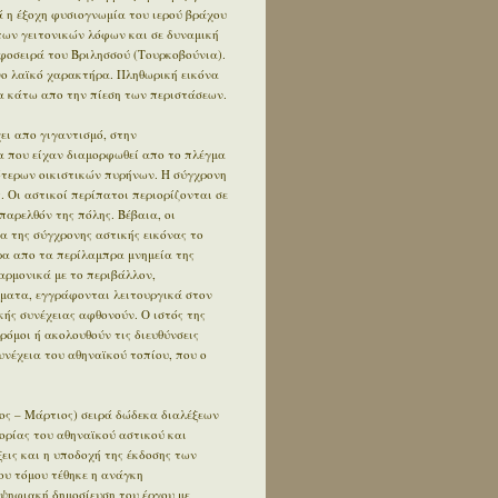
 η έξοχη φυσιογνωμία του ιερού βράχου
των γειτονικών λόφων και σε δυναμική
φοσειρά του Βριλησσού (Τουρκοβούνια).
ο λαϊκό χαρακτήρα. Πληθωρική εικόνα
 κάτω απο την πίεση των περιστάσεων.
ει απο γιγαντισμό, στην
α που είχαν διαμορφωθεί απο το πλέγμα
ότερων οικιστικών πυρήνων. Η σύγχρονη
. Οι αστικοί περίπατοι περιορίζονται σε
αρελθόν της πόλης. Βέβαια, οι
α της σύγχρονης αστικής εικόνας το
έρα απο τα περίλαμπρα μνημεία της
αρμονικά με το περιβάλλον,
ήματα, εγγράφονται λειτουργικά στον
κής συνέχειας αφθονούν. Ο ιστός της
δρόμοι ή ακολουθούν τις διευθύνσεις
συνέχεια του αθηναϊκού τοπίου, που ο
ος – Μάρτιος) σειρά δώδεκα διαλέξεων
ορίας του αθηναϊκού αστικού και
εις και η υποδοχή της έκδοσης των
ου τόμου τέθηκε η ανάγκη
 ψηφιακή δημοσίευση του έργου με