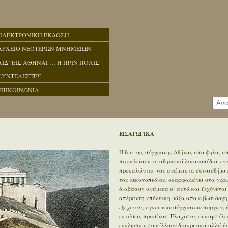
ΗΛΕΚΤΡΟΝΙΚΗ ΕΚΔΟΣΗ
ΑΡΧΕΙΟ ΝΕΟΤΕΡΩΝ ΜΝΗΜΕΙΩΝ
ΑΙΔ’ ΕΙΣ ΑΘΗΝΑΙ … Η ΠΡΙΝ ΠΟΛΙΣ
ΣΥΝΤΕΛΕΣΤΕΣ
ΕΠΙΚΟΙΝΩΝΙΑ
ΕΙΣΑΓΩΓΙΚΑ
Η θέα της σύγχρονης Αθήνας απο ψηλά, απ
περικλείουν το αθηναϊκό λεκανοπέδιο, ε
προκαλώντας του ανάμεικτα συναισθήματα
του λεκανοπεδίου, σκαρφαλώνει στα γύρω 
διαβάσεις ανάμεσα σ’ αυτά και ξεχύνεται
απέραντη υπόλευκη μάζα απο κιβωτιόσχημ
εξέχοντες όγκοι των σύγχρονων πύργων, 
εκτάσεις πρασίνου. Ελάχιστες οι καμπύλε
εκκλησιών ποικίλλουν διακριτικά αλλά δ