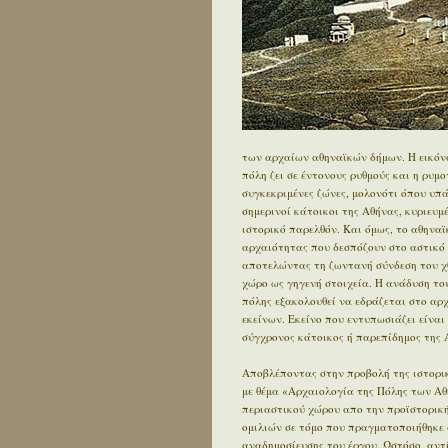
των αρχαίων αθηναϊκών δήμων. Η εικόνα
πόλη ζει σε έντονους ρυθμούς και η ρυμ
συγκεκριμένες ζώνες, μολονότι όπου υπ
σημερινοί κάτοικοι της Αθήνας, κυριευ
ιστορικό παρελθόν. Και όμως, το αθηνα
αρχαιότητας που δεσπόζουν στο αστικό τ
αποτελώντας τη ζωντανή σύνδεση του χθ
χώρο ως γηγενή στοιχεία. Η ανάδυση του
πόλης εξακολουθεί να εδράζεται στο αρχα
εκείνων. Εκείνο που εντυπωσιάζει είναι 
σύγχρονος κάτοικος ή παρεπίδημος της Α
Αποβλέποντας στην προβολή της ιστορικ
με θέμα «Αρχαιολογία της Πόλης των Αθ
περιαστικού χώρου απο την προϊστορική 
ομιλιών σε τόμο που πραγματοποιήθηκε 
αναδημοσίευσης του έργου. Ωστόσο, αντ