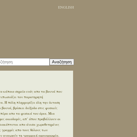
ENGLISH
Αναζήτηση
ο κάποιο σημείο ενός απο τα βουνά που
ντυπωσιάζει τον παρατηρητή
. Η πόλη πλημμυρίζει όλη την έκταση
βουνά, βρίσκει διέξοδο στις φυσικές
 πέρα απο τα φυσικά του όρια. Μια
ες οικοδομές, απ’ όπου προβάλλουν οι
διακόπτεται απο άνισα χωροθετημένες
ς γραμμές απο τους θόλους των
εν αναιρούν τη γραμμική ομοιομορφία.