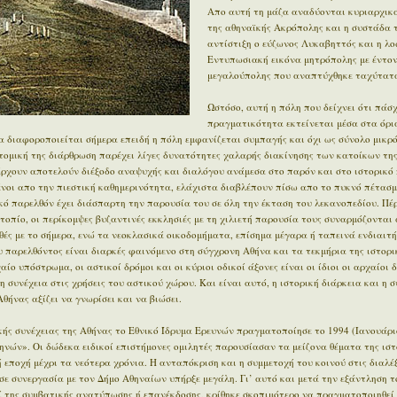
Απο αυτή τη μάζα αναδύονται κυριαρχικά
της αθηναϊκής Ακρόπολης και η συστάδα 
αντίστιξη ο εύζωνος Λυκαβηττός και η λο
Εντυπωσιακή εικόνα μητρόπολης με έντον
μεγαλούπολης που αναπτύχθηκε ταχύτατα
Ωστόσο, αυτή η πόλη που δείχνει ότι πάσχ
πραγματικότητα εκτείνεται μέσα στα όρι
 διαφοροποιείται σήμερα επειδή η πόλη εμφανίζεται συμπαγής και όχι ως σύνολο μικρ
οτομική της διάρθρωση παρέχει λίγες δυνατότητες χαλαρής διακίνησης των κατοίκων της
άρχουν αποτελούν διέξοδο αναψυχής και διαλόγου ανάμεσα στο παρόν και στο ιστορικό π
μένοι απο την πιεστική καθημερινότητα, ελάχιστα διαβλέπουν πίσω απο το πυκνό πέτασμ
ϊκό παρελθόν έχει διάσπαρτη την παρουσία του σε όλη την έκταση του λεκανοπεδίου. Π
οπίο, οι περίκομψες βυζαντινές εκκλησιές με τη χιλιετή παρουσία τους συναρμόζονται 
ές με το σήμερα, ενώ τα νεοκλασικά οικοδομήματα, επίσημα μέγαρα ή ταπεινά ενδιαιτ
 παρελθόντος είναι διαρκές φαινόμενο στη σύγχρονη Αθήνα και τα τεκμήρια της ιστορι
ίο υπόστρωμα, οι αστικοί δρόμοι και οι κύριοι οδικοί άξονες είναι οι ίδιοι οι αρχαίοι 
η συνέχεια στις χρήσεις του αστικού χώρου. Και είναι αυτό, η ιστορική διάρκεια και η 
θήνας αξίζει να γνωρίσει και να βιώσει.
ής συνέχειας της Αθήνας το Εθνικό Ίδρυμα Ερευνών πραγματοποίησε το 1994 (Ιανουάρι
ηνών». Οι δώδεκα ειδικοί επιστήμονες ομιλητές παρουσίασαν τα μείζονα θέματα της ιστ
εποχή μέχρι τα νεότερα χρόνια. Η ανταπόκριση και η συμμετοχή του κοινού στις διαλέξ
σε συνεργασία με τον Δήμο Αθηναίων υπήρξε μεγάλη. Γι’ αυτό και μετά την εξάντληση τ
ί της συμβατικής ανατύπωσης ή επανέκδοσης, κρίθηκε σκοπιμότερο να πραγματοποιηθεί