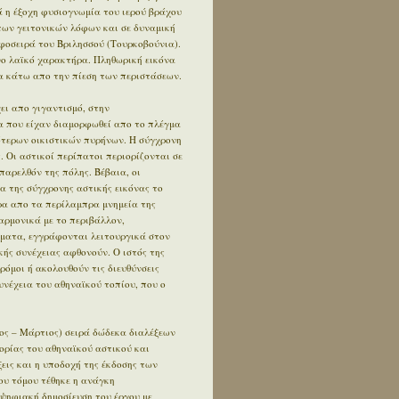
 η έξοχη φυσιογνωμία του ιερού βράχου
των γειτονικών λόφων και σε δυναμική
φοσειρά του Βριλησσού (Τουρκοβούνια).
ο λαϊκό χαρακτήρα. Πληθωρική εικόνα
 κάτω απο την πίεση των περιστάσεων.
ει απο γιγαντισμό, στην
α που είχαν διαμορφωθεί απο το πλέγμα
ότερων οικιστικών πυρήνων. Η σύγχρονη
. Οι αστικοί περίπατοι περιορίζονται σε
αρελθόν της πόλης. Βέβαια, οι
α της σύγχρονης αστικής εικόνας το
έρα απο τα περίλαμπρα μνημεία της
αρμονικά με το περιβάλλον,
ήματα, εγγράφονται λειτουργικά στον
κής συνέχειας αφθονούν. Ο ιστός της
δρόμοι ή ακολουθούν τις διευθύνσεις
συνέχεια του αθηναϊκού τοπίου, που ο
ος – Μάρτιος) σειρά δώδεκα διαλέξεων
ορίας του αθηναϊκού αστικού και
εις και η υποδοχή της έκδοσης των
ου τόμου τέθηκε η ανάγκη
 ψηφιακή δημοσίευση του έργου με