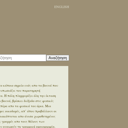
ENGLISH
Αναζήτηση
ο κάποιο σημείο ενός απο τα βουνά που
ντυπωσιάζει τον παρατηρητή
. Η πόλη πλημμυρίζει όλη την έκταση
βουνά, βρίσκει διέξοδο στις φυσικές
 πέρα απο τα φυσικά του όρια. Μια
ες οικοδομές, απ’ όπου προβάλλουν οι
διακόπτεται απο άνισα χωροθετημένες
ς γραμμές απο τους θόλους των
εν αναιρούν τη γραμμική ομοιομορφία.