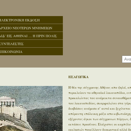
ΗΛΕΚΤΡΟΝΙΚΗ ΕΚΔΟΣΗ
ΑΡΧΕΙΟ ΝΕΟΤΕΡΩΝ ΜΝΗΜΕΙΩΝ
ΑΙΔ’ ΕΙΣ ΑΘΗΝΑΙ … Η ΠΡΙΝ ΠΟΛΙΣ
ΣΥΝΤΕΛΕΣΤΕΣ
ΕΠΙΚΟΙΝΩΝΙΑ
ΕΙΣΑΓΩΓΙΚΑ
Η θέα της σύγχρονης Αθήνας απο ψηλά, απ
περικλείουν το αθηναϊκό λεκανοπέδιο, ε
προκαλώντας του ανάμεικτα συναισθήματα
του λεκανοπεδίου, σκαρφαλώνει στα γύρω 
διαβάσεις ανάμεσα σ’ αυτά και ξεχύνεται
απέραντη υπόλευκη μάζα απο κιβωτιόσχημ
εξέχοντες όγκοι των σύγχρονων πύργων, 
εκτάσεις πρασίνου. Ελάχιστες οι καμπύλε
εκκλησιών ποικίλλουν διακριτικά αλλά δ