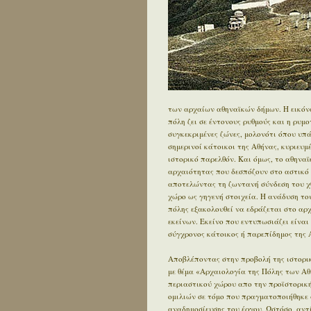
των αρχαίων αθηναϊκών δήμων. Η εικόνα
πόλη ζει σε έντονους ρυθμούς και η ρυμ
συγκεκριμένες ζώνες, μολονότι όπου υπ
σημερινοί κάτοικοι της Αθήνας, κυριευ
ιστορικό παρελθόν. Και όμως, το αθηνα
αρχαιότητας που δεσπόζουν στο αστικό τ
αποτελώντας τη ζωντανή σύνδεση του χθ
χώρο ως γηγενή στοιχεία. Η ανάδυση του
πόλης εξακολουθεί να εδράζεται στο αρχα
εκείνων. Εκείνο που εντυπωσιάζει είναι 
σύγχρονος κάτοικος ή παρεπίδημος της Α
Αποβλέποντας στην προβολή της ιστορικ
με θέμα «Αρχαιολογία της Πόλης των Αθ
περιαστικού χώρου απο την προϊστορική 
ομιλιών σε τόμο που πραγματοποιήθηκε 
αναδημοσίευσης του έργου. Ωστόσο, αντ