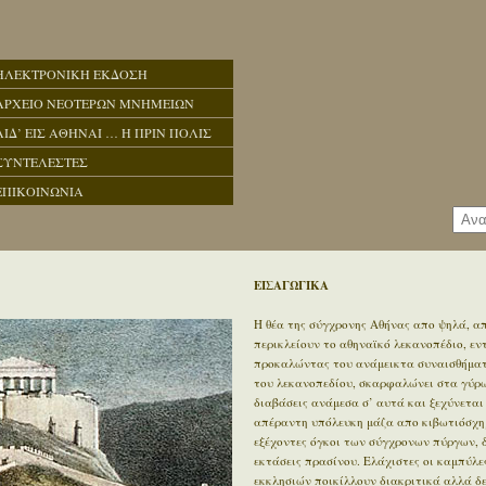
ΗΛΕΚΤΡΟΝΙΚΗ ΕΚΔΟΣΗ
ΑΡΧΕΙΟ ΝΕΟΤΕΡΩΝ ΜΝΗΜΕΙΩΝ
ΑΙΔ’ ΕΙΣ ΑΘΗΝΑΙ … Η ΠΡΙΝ ΠΟΛΙΣ
ΣΥΝΤΕΛΕΣΤΕΣ
ΕΠΙΚΟΙΝΩΝΙΑ
ΕΙΣΑΓΩΓΙΚΑ
Η θέα της σύγχρονης Αθήνας απο ψηλά, απ
περικλείουν το αθηναϊκό λεκανοπέδιο, ε
προκαλώντας του ανάμεικτα συναισθήματα
του λεκανοπεδίου, σκαρφαλώνει στα γύρω 
διαβάσεις ανάμεσα σ’ αυτά και ξεχύνεται
απέραντη υπόλευκη μάζα απο κιβωτιόσχημ
εξέχοντες όγκοι των σύγχρονων πύργων, 
εκτάσεις πρασίνου. Ελάχιστες οι καμπύλε
εκκλησιών ποικίλλουν διακριτικά αλλά δ