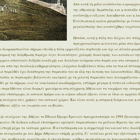
Απο αυτή τη μάζα αναδύονται κυριαρχικά
της αθηναϊκής Ακρόπολης και η συστάδα 
αντίστιξη ο εύζωνος Λυκαβηττός και η λο
Εντυπωσιακή εικόνα μητρόπολης με έντον
μεγαλούπολης που αναπτύχθηκε ταχύτατα
Ωστόσο, αυτή η πόλη που δείχνει ότι πάσχ
πραγματικότητα εκτείνεται μέσα στα όρι
 διαφοροποιείται σήμερα επειδή η πόλη εμφανίζεται συμπαγής και όχι ως σύνολο μικρ
οτομική της διάρθρωση παρέχει λίγες δυνατότητες χαλαρής διακίνησης των κατοίκων της
άρχουν αποτελούν διέξοδο αναψυχής και διαλόγου ανάμεσα στο παρόν και στο ιστορικό π
μένοι απο την πιεστική καθημερινότητα, ελάχιστα διαβλέπουν πίσω απο το πυκνό πέτασμ
ϊκό παρελθόν έχει διάσπαρτη την παρουσία του σε όλη την έκταση του λεκανοπεδίου. Π
οπίο, οι περίκομψες βυζαντινές εκκλησιές με τη χιλιετή παρουσία τους συναρμόζονται 
ές με το σήμερα, ενώ τα νεοκλασικά οικοδομήματα, επίσημα μέγαρα ή ταπεινά ενδιαιτ
 παρελθόντος είναι διαρκές φαινόμενο στη σύγχρονη Αθήνα και τα τεκμήρια της ιστορι
ίο υπόστρωμα, οι αστικοί δρόμοι και οι κύριοι οδικοί άξονες είναι οι ίδιοι οι αρχαίοι 
η συνέχεια στις χρήσεις του αστικού χώρου. Και είναι αυτό, η ιστορική διάρκεια και η 
θήνας αξίζει να γνωρίσει και να βιώσει.
ής συνέχειας της Αθήνας το Εθνικό Ίδρυμα Ερευνών πραγματοποίησε το 1994 (Ιανουάρι
ηνών». Οι δώδεκα ειδικοί επιστήμονες ομιλητές παρουσίασαν τα μείζονα θέματα της ιστ
εποχή μέχρι τα νεότερα χρόνια. Η ανταπόκριση και η συμμετοχή του κοινού στις διαλέξ
σε συνεργασία με τον Δήμο Αθηναίων υπήρξε μεγάλη. Γι’ αυτό και μετά την εξάντληση τ
ί της συμβατικής ανατύπωσης ή επανέκδοσης, κρίθηκε σκοπιμότερο να πραγματοποιηθεί