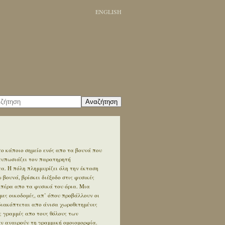
ENGLISH
Αναζήτηση
ο κάποιο σημείο ενός απο τα βουνά που
ντυπωσιάζει τον παρατηρητή
. Η πόλη πλημμυρίζει όλη την έκταση
βουνά, βρίσκει διέξοδο στις φυσικές
 πέρα απο τα φυσικά του όρια. Μια
ες οικοδομές, απ’ όπου προβάλλουν οι
διακόπτεται απο άνισα χωροθετημένες
ς γραμμές απο τους θόλους των
εν αναιρούν τη γραμμική ομοιομορφία.