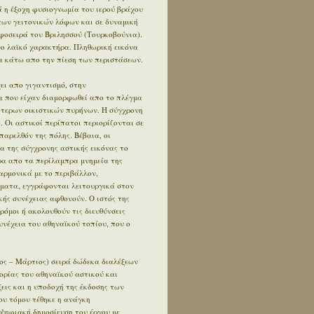
 η έξοχη φυσιογνωμία του ιερού βράχου
των γειτονικών λόφων και σε δυναμική
φοσειρά του Βριλησσού (Τουρκοβούνια).
ο λαϊκό χαρακτήρα. Πληθωρική εικόνα
 κάτω απο την πίεση των περιστάσεων.
ει απο γιγαντισμό, στην
α που είχαν διαμορφωθεί απο το πλέγμα
ότερων οικιστικών πυρήνων. Η σύγχρονη
. Οι αστικοί περίπατοι περιορίζονται σε
αρελθόν της πόλης. Βέβαια, οι
α της σύγχρονης αστικής εικόνας το
έρα απο τα περίλαμπρα μνημεία της
αρμονικά με το περιβάλλον,
ήματα, εγγράφονται λειτουργικά στον
κής συνέχειας αφθονούν. Ο ιστός της
δρόμοι ή ακολουθούν τις διευθύνσεις
συνέχεια του αθηναϊκού τοπίου, που ο
ος – Μάρτιος) σειρά δώδεκα διαλέξεων
ορίας του αθηναϊκού αστικού και
εις και η υποδοχή της έκδοσης των
ου τόμου τέθηκε η ανάγκη
 ψηφιακή δημοσίευση του έργου με