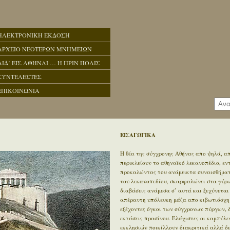
ΗΛΕΚΤΡΟΝΙΚΗ ΕΚΔΟΣΗ
ΑΡΧΕΙΟ ΝΕΟΤΕΡΩΝ ΜΝΗΜΕΙΩΝ
ΑΙΔ’ ΕΙΣ ΑΘΗΝΑΙ … Η ΠΡΙΝ ΠΟΛΙΣ
ΣΥΝΤΕΛΕΣΤΕΣ
ΕΠΙΚΟΙΝΩΝΙΑ
ΕΙΣΑΓΩΓΙΚΑ
Η θέα της σύγχρονης Αθήνας απο ψηλά, απ
περικλείουν το αθηναϊκό λεκανοπέδιο, ε
προκαλώντας του ανάμεικτα συναισθήματα
του λεκανοπεδίου, σκαρφαλώνει στα γύρω 
διαβάσεις ανάμεσα σ’ αυτά και ξεχύνεται
απέραντη υπόλευκη μάζα απο κιβωτιόσχημ
εξέχοντες όγκοι των σύγχρονων πύργων, 
εκτάσεις πρασίνου. Ελάχιστες οι καμπύλε
εκκλησιών ποικίλλουν διακριτικά αλλά δ