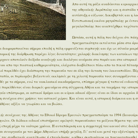
Απο αυτή τη μάζα αναδύονται κυριαρχικά
της αθηναϊκής Ακρόπολης και η συστάδα 
αντίστιξη ο εύζωνος Λυκαβηττός και η λο
Εντυπωσιακή εικόνα μητρόπολης με έντον
μεγαλούπολης που αναπτύχθηκε ταχύτατα
Ωστόσο, αυτή η πόλη που δείχνει ότι πάσχ
πραγματικότητα εκτείνεται μέσα στα όρι
 διαφοροποιείται σήμερα επειδή η πόλη εμφανίζεται συμπαγής και όχι ως σύνολο μικρ
οτομική της διάρθρωση παρέχει λίγες δυνατότητες χαλαρής διακίνησης των κατοίκων της
άρχουν αποτελούν διέξοδο αναψυχής και διαλόγου ανάμεσα στο παρόν και στο ιστορικό π
μένοι απο την πιεστική καθημερινότητα, ελάχιστα διαβλέπουν πίσω απο το πυκνό πέτασμ
ϊκό παρελθόν έχει διάσπαρτη την παρουσία του σε όλη την έκταση του λεκανοπεδίου. Π
οπίο, οι περίκομψες βυζαντινές εκκλησιές με τη χιλιετή παρουσία τους συναρμόζονται 
ές με το σήμερα, ενώ τα νεοκλασικά οικοδομήματα, επίσημα μέγαρα ή ταπεινά ενδιαιτ
 παρελθόντος είναι διαρκές φαινόμενο στη σύγχρονη Αθήνα και τα τεκμήρια της ιστορι
ίο υπόστρωμα, οι αστικοί δρόμοι και οι κύριοι οδικοί άξονες είναι οι ίδιοι οι αρχαίοι 
η συνέχεια στις χρήσεις του αστικού χώρου. Και είναι αυτό, η ιστορική διάρκεια και η 
θήνας αξίζει να γνωρίσει και να βιώσει.
ής συνέχειας της Αθήνας το Εθνικό Ίδρυμα Ερευνών πραγματοποίησε το 1994 (Ιανουάρι
ηνών». Οι δώδεκα ειδικοί επιστήμονες ομιλητές παρουσίασαν τα μείζονα θέματα της ιστ
εποχή μέχρι τα νεότερα χρόνια. Η ανταπόκριση και η συμμετοχή του κοινού στις διαλέξ
σε συνεργασία με τον Δήμο Αθηναίων υπήρξε μεγάλη. Γι’ αυτό και μετά την εξάντληση τ
ί της συμβατικής ανατύπωσης ή επανέκδοσης, κρίθηκε σκοπιμότερο να πραγματοποιηθεί