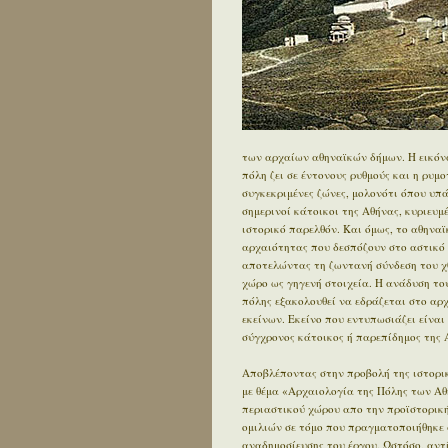
των αρχαίων αθηναϊκών δήμων. Η εικόνα
πόλη ζει σε έντονους ρυθμούς και η ρυμ
συγκεκριμένες ζώνες, μολονότι όπου υπ
σημερινοί κάτοικοι της Αθήνας, κυριευ
ιστορικό παρελθόν. Και όμως, το αθηνα
αρχαιότητας που δεσπόζουν στο αστικό τ
αποτελώντας τη ζωντανή σύνδεση του χθ
χώρο ως γηγενή στοιχεία. Η ανάδυση του
πόλης εξακολουθεί να εδράζεται στο αρχα
εκείνων. Εκείνο που εντυπωσιάζει είναι 
σύγχρονος κάτοικος ή παρεπίδημος της Α
Αποβλέποντας στην προβολή της ιστορικ
με θέμα «Αρχαιολογία της Πόλης των Αθ
περιαστικού χώρου απο την προϊστορική 
ομιλιών σε τόμο που πραγματοποιήθηκε 
αναδημοσίευσης του έργου. Ωστόσο, αντ