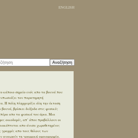
ENGLISH
Αναζήτηση
ο κάποιο σημείο ενός απο τα βουνά που
ντυπωσιάζει τον παρατηρητή
. Η πόλη πλημμυρίζει όλη την έκταση
βουνά, βρίσκει διέξοδο στις φυσικές
 πέρα απο τα φυσικά του όρια. Μια
ες οικοδομές, απ’ όπου προβάλλουν οι
διακόπτεται απο άνισα χωροθετημένες
ς γραμμές απο τους θόλους των
εν αναιρούν τη γραμμική ομοιομορφία.