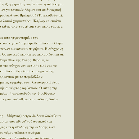
 η έξοχη φυσιογνωμία του ιερού βράχου
των γειτονικών λόφων και σε δυναμική
φοσειρά του Βριλησσού (Τουρκοβούνια).
ο λαϊκό χαρακτήρα. Πληθωρική εικόνα
 κάτω απο την πίεση των περιστάσεων.
ει απο γιγαντισμό, στην
α που είχαν διαμορφωθεί απο το πλέγμα
ότερων οικιστικών πυρήνων. Η σύγχρονη
. Οι αστικοί περίπατοι περιορίζονται σε
αρελθόν της πόλης. Βέβαια, οι
α της σύγχρονης αστικής εικόνας το
έρα απο τα περίλαμπρα μνημεία της
αρμονικά με το περιβάλλον,
ήματα, εγγράφονται λειτουργικά στον
κής συνέχειας αφθονούν. Ο ιστός της
δρόμοι ή ακολουθούν τις διευθύνσεις
συνέχεια του αθηναϊκού τοπίου, που ο
ος – Μάρτιος) σειρά δώδεκα διαλέξεων
ορίας του αθηναϊκού αστικού και
εις και η υποδοχή της έκδοσης των
ου τόμου τέθηκε η ανάγκη
 ψηφιακή δημοσίευση του έργου με