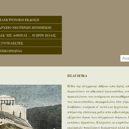
ΗΛΕΚΤΡΟΝΙΚΗ ΕΚΔΟΣΗ
ΑΡΧΕΙΟ ΝΕΟΤΕΡΩΝ ΜΝΗΜΕΙΩΝ
ΑΙΔ’ ΕΙΣ ΑΘΗΝΑΙ … Η ΠΡΙΝ ΠΟΛΙΣ
ΣΥΝΤΕΛΕΣΤΕΣ
ΕΠΙΚΟΙΝΩΝΙΑ
ΕΙΣΑΓΩΓΙΚΑ
Η θέα της σύγχρονης Αθήνας απο ψηλά, απ
περικλείουν το αθηναϊκό λεκανοπέδιο, ε
προκαλώντας του ανάμεικτα συναισθήματα
του λεκανοπεδίου, σκαρφαλώνει στα γύρω 
διαβάσεις ανάμεσα σ’ αυτά και ξεχύνεται
απέραντη υπόλευκη μάζα απο κιβωτιόσχημ
εξέχοντες όγκοι των σύγχρονων πύργων, 
εκτάσεις πρασίνου. Ελάχιστες οι καμπύλε
εκκλησιών ποικίλλουν διακριτικά αλλά δ