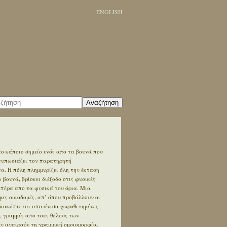
ENGLISH
Αναζήτηση
ο κάποιο σημείο ενός απο τα βουνά που
ντυπωσιάζει τον παρατηρητή
. Η πόλη πλημμυρίζει όλη την έκταση
βουνά, βρίσκει διέξοδο στις φυσικές
 πέρα απο τα φυσικά του όρια. Μια
ες οικοδομές, απ’ όπου προβάλλουν οι
διακόπτεται απο άνισα χωροθετημένες
ς γραμμές απο τους θόλους των
εν αναιρούν τη γραμμική ομοιομορφία.