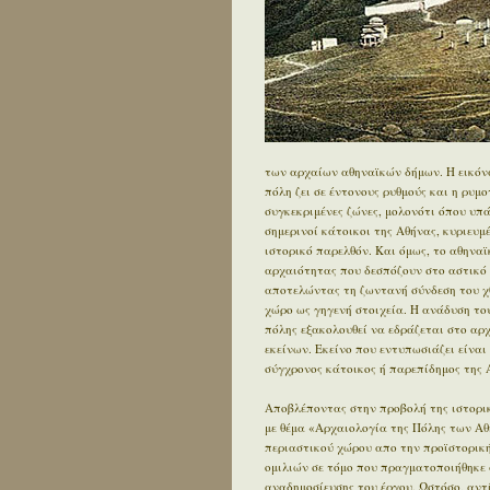
των αρχαίων αθηναϊκών δήμων. Η εικόνα
πόλη ζει σε έντονους ρυθμούς και η ρυμ
συγκεκριμένες ζώνες, μολονότι όπου υπ
σημερινοί κάτοικοι της Αθήνας, κυριευ
ιστορικό παρελθόν. Και όμως, το αθηνα
αρχαιότητας που δεσπόζουν στο αστικό τ
αποτελώντας τη ζωντανή σύνδεση του χθ
χώρο ως γηγενή στοιχεία. Η ανάδυση του
πόλης εξακολουθεί να εδράζεται στο αρχα
εκείνων. Εκείνο που εντυπωσιάζει είναι 
σύγχρονος κάτοικος ή παρεπίδημος της Α
Αποβλέποντας στην προβολή της ιστορικ
με θέμα «Αρχαιολογία της Πόλης των Αθ
περιαστικού χώρου απο την προϊστορική 
ομιλιών σε τόμο που πραγματοποιήθηκε 
αναδημοσίευσης του έργου. Ωστόσο, αντ