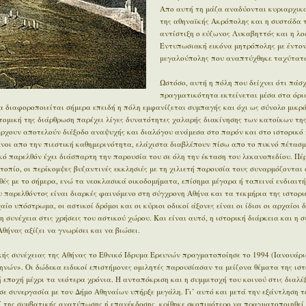
Απο αυτή τη μάζα αναδύονται κυριαρχικά
της αθηναϊκής Ακρόπολης και η συστάδα 
αντίστιξη ο εύζωνος Λυκαβηττός και η λο
Εντυπωσιακή εικόνα μητρόπολης με έντον
μεγαλούπολης που αναπτύχθηκε ταχύτατα
Ωστόσο, αυτή η πόλη που δείχνει ότι πάσχ
πραγματικότητα εκτείνεται μέσα στα όρι
 διαφοροποιείται σήμερα επειδή η πόλη εμφανίζεται συμπαγής και όχι ως σύνολο μικρ
οτομική της διάρθρωση παρέχει λίγες δυνατότητες χαλαρής διακίνησης των κατοίκων της
άρχουν αποτελούν διέξοδο αναψυχής και διαλόγου ανάμεσα στο παρόν και στο ιστορικό π
μένοι απο την πιεστική καθημερινότητα, ελάχιστα διαβλέπουν πίσω απο το πυκνό πέτασμ
ϊκό παρελθόν έχει διάσπαρτη την παρουσία του σε όλη την έκταση του λεκανοπεδίου. Π
οπίο, οι περίκομψες βυζαντινές εκκλησιές με τη χιλιετή παρουσία τους συναρμόζονται 
ές με το σήμερα, ενώ τα νεοκλασικά οικοδομήματα, επίσημα μέγαρα ή ταπεινά ενδιαιτ
 παρελθόντος είναι διαρκές φαινόμενο στη σύγχρονη Αθήνα και τα τεκμήρια της ιστορι
ίο υπόστρωμα, οι αστικοί δρόμοι και οι κύριοι οδικοί άξονες είναι οι ίδιοι οι αρχαίοι 
η συνέχεια στις χρήσεις του αστικού χώρου. Και είναι αυτό, η ιστορική διάρκεια και η 
θήνας αξίζει να γνωρίσει και να βιώσει.
ής συνέχειας της Αθήνας το Εθνικό Ίδρυμα Ερευνών πραγματοποίησε το 1994 (Ιανουάρι
ηνών». Οι δώδεκα ειδικοί επιστήμονες ομιλητές παρουσίασαν τα μείζονα θέματα της ιστ
εποχή μέχρι τα νεότερα χρόνια. Η ανταπόκριση και η συμμετοχή του κοινού στις διαλέξ
σε συνεργασία με τον Δήμο Αθηναίων υπήρξε μεγάλη. Γι’ αυτό και μετά την εξάντληση τ
ί της συμβατικής ανατύπωσης ή επανέκδοσης, κρίθηκε σκοπιμότερο να πραγματοποιηθεί