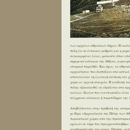
των αρχαίων αθηναϊκών δήμων. Η εικόνα
πόλη ζει σε έντονους ρυθμούς και η ρυμ
συγκεκριμένες ζώνες, μολονότι όπου υπ
σημερινοί κάτοικοι της Αθήνας, κυριευ
ιστορικό παρελθόν. Και όμως, το αθηνα
αρχαιότητας που δεσπόζουν στο αστικό τ
αποτελώντας τη ζωντανή σύνδεση του χθ
χώρο ως γηγενή στοιχεία. Η ανάδυση του
πόλης εξακολουθεί να εδράζεται στο αρχα
εκείνων. Εκείνο που εντυπωσιάζει είναι 
σύγχρονος κάτοικος ή παρεπίδημος της Α
Αποβλέποντας στην προβολή της ιστορικ
με θέμα «Αρχαιολογία της Πόλης των Αθ
περιαστικού χώρου απο την προϊστορική 
ομιλιών σε τόμο που πραγματοποιήθηκε 
αναδημοσίευσης του έργου. Ωστόσο, αντ