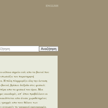
ENGLISH
Αναζήτηση
ο κάποιο σημείο ενός απο τα βουνά που
ντυπωσιάζει τον παρατηρητή
. Η πόλη πλημμυρίζει όλη την έκταση
βουνά, βρίσκει διέξοδο στις φυσικές
 πέρα απο τα φυσικά του όρια. Μια
ες οικοδομές, απ’ όπου προβάλλουν οι
διακόπτεται απο άνισα χωροθετημένες
ς γραμμές απο τους θόλους των
εν αναιρούν τη γραμμική ομοιομορφία.