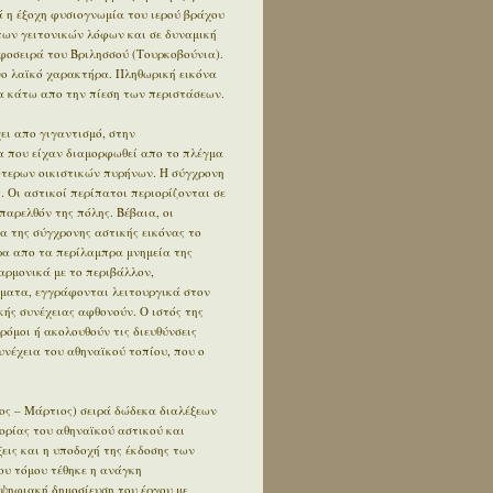
 η έξοχη φυσιογνωμία του ιερού βράχου
των γειτονικών λόφων και σε δυναμική
φοσειρά του Βριλησσού (Τουρκοβούνια).
ο λαϊκό χαρακτήρα. Πληθωρική εικόνα
 κάτω απο την πίεση των περιστάσεων.
ει απο γιγαντισμό, στην
α που είχαν διαμορφωθεί απο το πλέγμα
ότερων οικιστικών πυρήνων. Η σύγχρονη
. Οι αστικοί περίπατοι περιορίζονται σε
αρελθόν της πόλης. Βέβαια, οι
α της σύγχρονης αστικής εικόνας το
έρα απο τα περίλαμπρα μνημεία της
αρμονικά με το περιβάλλον,
ήματα, εγγράφονται λειτουργικά στον
κής συνέχειας αφθονούν. Ο ιστός της
δρόμοι ή ακολουθούν τις διευθύνσεις
συνέχεια του αθηναϊκού τοπίου, που ο
ος – Μάρτιος) σειρά δώδεκα διαλέξεων
ορίας του αθηναϊκού αστικού και
εις και η υποδοχή της έκδοσης των
ου τόμου τέθηκε η ανάγκη
 ψηφιακή δημοσίευση του έργου με