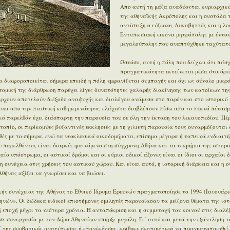
Απο αυτή τη μάζα αναδύονται κυριαρχικά
της αθηναϊκής Ακρόπολης και η συστάδα 
αντίστιξη ο εύζωνος Λυκαβηττός και η λο
Εντυπωσιακή εικόνα μητρόπολης με έντον
μεγαλούπολης που αναπτύχθηκε ταχύτατα
Ωστόσο, αυτή η πόλη που δείχνει ότι πάσχ
πραγματικότητα εκτείνεται μέσα στα όρι
 διαφοροποιείται σήμερα επειδή η πόλη εμφανίζεται συμπαγής και όχι ως σύνολο μικρ
οτομική της διάρθρωση παρέχει λίγες δυνατότητες χαλαρής διακίνησης των κατοίκων της
άρχουν αποτελούν διέξοδο αναψυχής και διαλόγου ανάμεσα στο παρόν και στο ιστορικό π
μένοι απο την πιεστική καθημερινότητα, ελάχιστα διαβλέπουν πίσω απο το πυκνό πέτασμ
ϊκό παρελθόν έχει διάσπαρτη την παρουσία του σε όλη την έκταση του λεκανοπεδίου. Π
οπίο, οι περίκομψες βυζαντινές εκκλησιές με τη χιλιετή παρουσία τους συναρμόζονται 
ές με το σήμερα, ενώ τα νεοκλασικά οικοδομήματα, επίσημα μέγαρα ή ταπεινά ενδιαιτ
 παρελθόντος είναι διαρκές φαινόμενο στη σύγχρονη Αθήνα και τα τεκμήρια της ιστορι
ίο υπόστρωμα, οι αστικοί δρόμοι και οι κύριοι οδικοί άξονες είναι οι ίδιοι οι αρχαίοι 
η συνέχεια στις χρήσεις του αστικού χώρου. Και είναι αυτό, η ιστορική διάρκεια και η 
θήνας αξίζει να γνωρίσει και να βιώσει.
ής συνέχειας της Αθήνας το Εθνικό Ίδρυμα Ερευνών πραγματοποίησε το 1994 (Ιανουάρι
ηνών». Οι δώδεκα ειδικοί επιστήμονες ομιλητές παρουσίασαν τα μείζονα θέματα της ιστ
εποχή μέχρι τα νεότερα χρόνια. Η ανταπόκριση και η συμμετοχή του κοινού στις διαλέξ
σε συνεργασία με τον Δήμο Αθηναίων υπήρξε μεγάλη. Γι’ αυτό και μετά την εξάντληση τ
ί της συμβατικής ανατύπωσης ή επανέκδοσης, κρίθηκε σκοπιμότερο να πραγματοποιηθεί