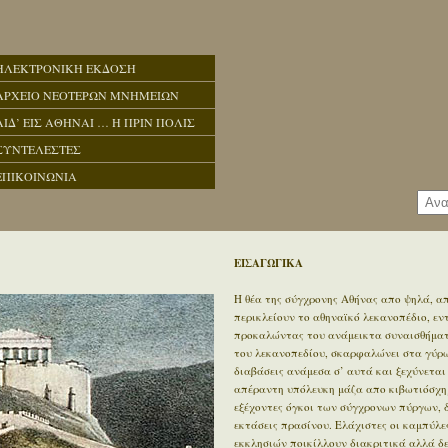
ΗΛΕΚΤΡΟΝΙΚΗ ΕΚΔΟΣΗ
ΑΡΧΕΙΟ ΝΕΟΤΕΡΩΝ ΜΝΗΜΕΙΩΝ
ΑΙΔ’ ΕΙΣ ΑΘΗΝΑΙ … Η ΠΡΙΝ ΠΟΛΙΣ
ΣΥΝΤΕΛΕΣΤΕΣ
ΕΠΙΚΟΙΝΩΝΙΑ
ΕΙΣΑΓΩΓΙΚΑ
Η θέα της σύγχρονης Αθήνας απο ψηλά, απ
περικλείουν το αθηναϊκό λεκανοπέδιο, ε
προκαλώντας του ανάμεικτα συναισθήματα
του λεκανοπεδίου, σκαρφαλώνει στα γύρω 
διαβάσεις ανάμεσα σ’ αυτά και ξεχύνεται
απέραντη υπόλευκη μάζα απο κιβωτιόσχημ
εξέχοντες όγκοι των σύγχρονων πύργων, 
εκτάσεις πρασίνου. Ελάχιστες οι καμπύλε
εκκλησιών ποικίλλουν διακριτικά αλλά δ