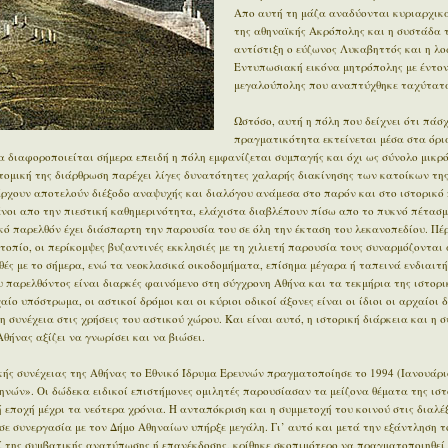
Απο αυτή τη μάζα αναδύονται κυριαρχικά
της αθηναϊκής Ακρόπολης και η συστάδα 
αντίστιξη ο εύζωνος Λυκαβηττός και η λο
Εντυπωσιακή εικόνα μητρόπολης με έντον
μεγαλούπολης που αναπτύχθηκε ταχύτατα
Ωστόσο, αυτή η πόλη που δείχνει ότι πάσχ
πραγματικότητα εκτείνεται μέσα στα όρι
 διαφοροποιείται σήμερα επειδή η πόλη εμφανίζεται συμπαγής και όχι ως σύνολο μικρ
οτομική της διάρθρωση παρέχει λίγες δυνατότητες χαλαρής διακίνησης των κατοίκων της
άρχουν αποτελούν διέξοδο αναψυχής και διαλόγου ανάμεσα στο παρόν και στο ιστορικό π
μένοι απο την πιεστική καθημερινότητα, ελάχιστα διαβλέπουν πίσω απο το πυκνό πέτασμ
ϊκό παρελθόν έχει διάσπαρτη την παρουσία του σε όλη την έκταση του λεκανοπεδίου. Π
οπίο, οι περίκομψες βυζαντινές εκκλησιές με τη χιλιετή παρουσία τους συναρμόζονται 
ές με το σήμερα, ενώ τα νεοκλασικά οικοδομήματα, επίσημα μέγαρα ή ταπεινά ενδιαιτ
 παρελθόντος είναι διαρκές φαινόμενο στη σύγχρονη Αθήνα και τα τεκμήρια της ιστορι
ίο υπόστρωμα, οι αστικοί δρόμοι και οι κύριοι οδικοί άξονες είναι οι ίδιοι οι αρχαίοι 
η συνέχεια στις χρήσεις του αστικού χώρου. Και είναι αυτό, η ιστορική διάρκεια και η 
θήνας αξίζει να γνωρίσει και να βιώσει.
ής συνέχειας της Αθήνας το Εθνικό Ίδρυμα Ερευνών πραγματοποίησε το 1994 (Ιανουάρι
ηνών». Οι δώδεκα ειδικοί επιστήμονες ομιλητές παρουσίασαν τα μείζονα θέματα της ιστ
εποχή μέχρι τα νεότερα χρόνια. Η ανταπόκριση και η συμμετοχή του κοινού στις διαλέξ
σε συνεργασία με τον Δήμο Αθηναίων υπήρξε μεγάλη. Γι’ αυτό και μετά την εξάντληση τ
ί της συμβατικής ανατύπωσης ή επανέκδοσης, κρίθηκε σκοπιμότερο να πραγματοποιηθεί