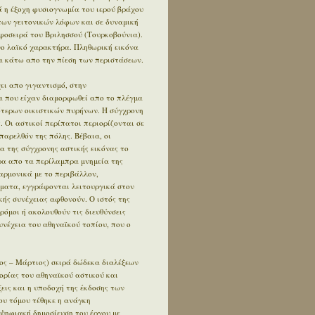
 η έξοχη φυσιογνωμία του ιερού βράχου
των γειτονικών λόφων και σε δυναμική
φοσειρά του Βριλησσού (Τουρκοβούνια).
ο λαϊκό χαρακτήρα. Πληθωρική εικόνα
 κάτω απο την πίεση των περιστάσεων.
ει απο γιγαντισμό, στην
α που είχαν διαμορφωθεί απο το πλέγμα
ότερων οικιστικών πυρήνων. Η σύγχρονη
. Οι αστικοί περίπατοι περιορίζονται σε
αρελθόν της πόλης. Βέβαια, οι
α της σύγχρονης αστικής εικόνας το
έρα απο τα περίλαμπρα μνημεία της
αρμονικά με το περιβάλλον,
ήματα, εγγράφονται λειτουργικά στον
κής συνέχειας αφθονούν. Ο ιστός της
δρόμοι ή ακολουθούν τις διευθύνσεις
συνέχεια του αθηναϊκού τοπίου, που ο
ος – Μάρτιος) σειρά δώδεκα διαλέξεων
ορίας του αθηναϊκού αστικού και
εις και η υποδοχή της έκδοσης των
ου τόμου τέθηκε η ανάγκη
 ψηφιακή δημοσίευση του έργου με