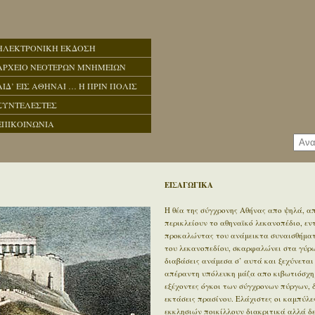
ΗΛΕΚΤΡΟΝΙΚΗ ΕΚΔΟΣΗ
ΑΡΧΕΙΟ ΝΕΟΤΕΡΩΝ ΜΝΗΜΕΙΩΝ
ΑΙΔ’ ΕΙΣ ΑΘΗΝΑΙ … Η ΠΡΙΝ ΠΟΛΙΣ
ΣΥΝΤΕΛΕΣΤΕΣ
ΕΠΙΚΟΙΝΩΝΙΑ
ΕΙΣΑΓΩΓΙΚΑ
Η θέα της σύγχρονης Αθήνας απο ψηλά, απ
περικλείουν το αθηναϊκό λεκανοπέδιο, ε
προκαλώντας του ανάμεικτα συναισθήματα
του λεκανοπεδίου, σκαρφαλώνει στα γύρω 
διαβάσεις ανάμεσα σ’ αυτά και ξεχύνεται
απέραντη υπόλευκη μάζα απο κιβωτιόσχημ
εξέχοντες όγκοι των σύγχρονων πύργων, 
εκτάσεις πρασίνου. Ελάχιστες οι καμπύλε
εκκλησιών ποικίλλουν διακριτικά αλλά δ