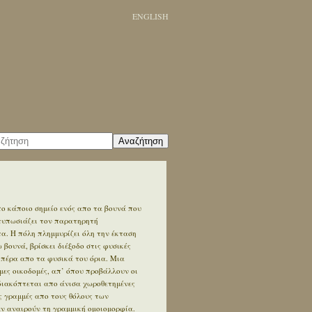
ENGLISH
Αναζήτηση
ο κάποιο σημείο ενός απο τα βουνά που
ντυπωσιάζει τον παρατηρητή
. Η πόλη πλημμυρίζει όλη την έκταση
βουνά, βρίσκει διέξοδο στις φυσικές
 πέρα απο τα φυσικά του όρια. Μια
ες οικοδομές, απ’ όπου προβάλλουν οι
διακόπτεται απο άνισα χωροθετημένες
ς γραμμές απο τους θόλους των
εν αναιρούν τη γραμμική ομοιομορφία.