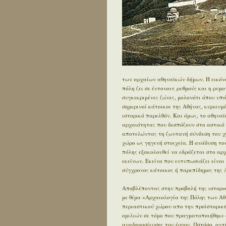
των αρχαίων αθηναϊκών δήμων. Η εικόνα
πόλη ζει σε έντονους ρυθμούς και η ρυμ
συγκεκριμένες ζώνες, μολονότι όπου υπ
σημερινοί κάτοικοι της Αθήνας, κυριευ
ιστορικό παρελθόν. Και όμως, το αθηνα
αρχαιότητας που δεσπόζουν στο αστικό τ
αποτελώντας τη ζωντανή σύνδεση του χθ
χώρο ως γηγενή στοιχεία. Η ανάδυση του
πόλης εξακολουθεί να εδράζεται στο αρχα
εκείνων. Εκείνο που εντυπωσιάζει είναι 
σύγχρονος κάτοικος ή παρεπίδημος της Α
Αποβλέποντας στην προβολή της ιστορικ
με θέμα «Αρχαιολογία της Πόλης των Αθ
περιαστικού χώρου απο την προϊστορική 
ομιλιών σε τόμο που πραγματοποιήθηκε 
αναδημοσίευσης του έργου. Ωστόσο, αντ