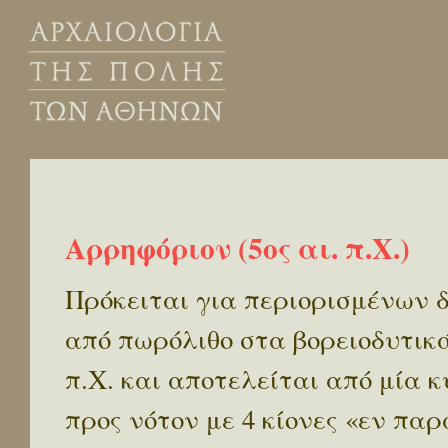
Αρρηφόριον (5ος αι. π.Χ.)
Πρόκειται για περιορισμένων 
από πωρόλιθο στα βορειοδυτικά 
π.Χ. και αποτελείται από μία 
προς νότον με 4 κίονες «εν πα