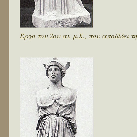
Έργο του 2ου αι. μ.Χ., που αποδίδει 