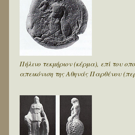
Πήλινο τεκμήριον (κέρμα), επί του οπ
απεικόνιση της Αθηνάς Παρθένου (περ.