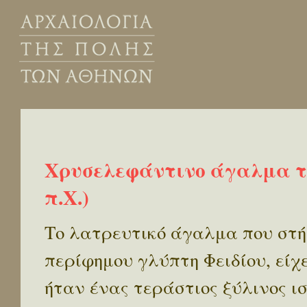
Χρυσελεφάντινο άγαλμα τη
π.Χ.)
Το λατρευτικό άγαλμα που στή
περίφημου γλύπτη Φειδίου, είχ
ήταν ένας τεράστιος ξύλινος ι