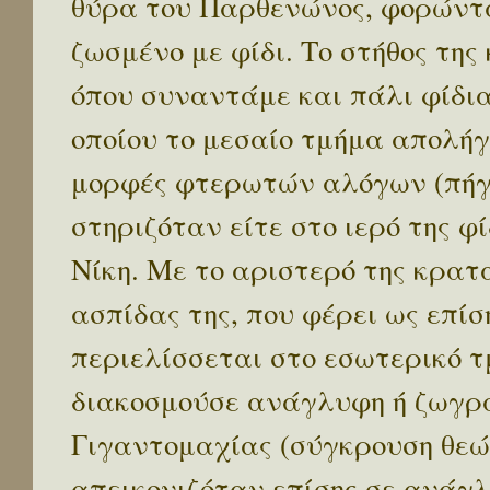
θύρα του Παρθενώνος, φορώντ
ζωσμένο με φίδι. Το στήθος της
όπου συναντάμε και πάλι φίδια.
οποίου το μεσαίο τμήμα απολήγ
μορφές φτερωτών αλόγων (πήγασ
στηριζόταν είτε στο ιερό της φ
Νίκη. Με το αριστερό της κρατ
ασπίδας της, που φέρει ως επίσ
περιελίσσεται στο εσωτερικό τ
διακοσμούσε ανάγλυφη ή ζωγρ
Γιγαντομαχίας (σύγκρουση θεών
απεικονιζόταν επίσης σε ανά