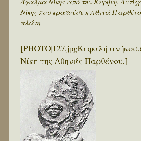
Άγαλμα Νίκης από την Κυρήνη. Αντίγρα
Νίκης που κρατούσε η Αθηνά Παρθένος
πλάτη.
[PHOTO|127.jpgΚεφαλή ανήκουσ
Νίκη της Αθηνάς Παρθένου.]