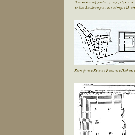
Η νοτιοδυτική γωνία της Αγοράς κατά τ
το Νέο Βουλευτήριον πίσω (περ. 415-406
Κάτοψη του Κτιρίου F και του Παλαιού