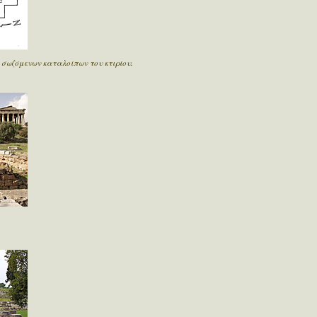
 σωζόμενων καταλοίπων του κτιρίου.