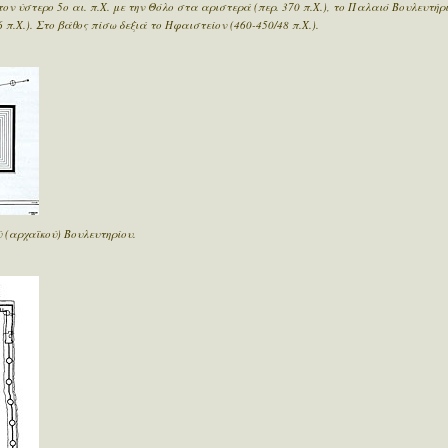
ον ύστερο 5ο αι. π.Χ. με την Θόλο στα αριστερά (περ. 370 π.Χ.), το Παλαιό Βουλευτήριο
 π.Χ.). Στο βάθος πίσω δεξιά το Ηφαιστείον (460-450/48 π.Χ.).
 (αρχαϊκού) Βουλευτηρίου.