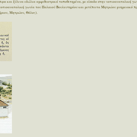
υρα και ξύλινα εδώλια αμφιθεατρικά τοποθετημένα, με είσοδο στην νοτιοανατολική γων
 νοτιοανατολική γωνία του Παλαιού Βουλευτηρίου και μετέπειτα Μητρώου μνημειακό πρ
ήριον, Μητρώον, Θόλος).