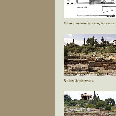
Κάτοψη του Νέου Βουλευτηρίου επί των
Παλαιό Βουλευτήριον.