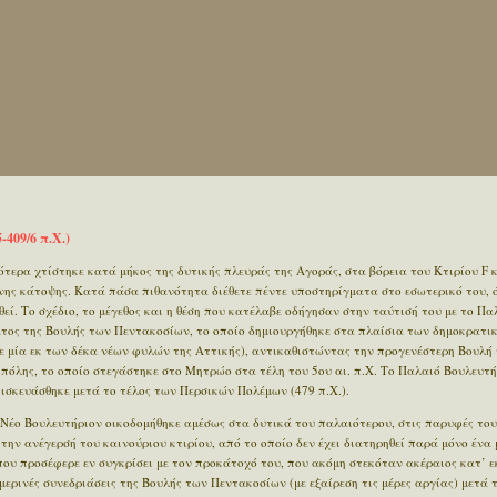
-409/6 π.Χ.)
γότερα χτίστηκε κατά μήκος της δυτικής πλευράς της Αγοράς, στα βόρεια του Κτιρίου F κ
ης κάτοψης. Κατά πάσα πιθανότητα διέθετε πέντε υποστηρίγματα στο εσωτερικό του, 
θεί. Το σχέδιο, το μέγεθος και η θέση που κατέλαβε οδήγησαν στην ταύτισή του με το Π
τος της Βουλής των Πεντακοσίων, το οποίο δημιουργήθηκε στα πλαίσια των δημοκρατι
ε μία εκ των δέκα νέων φυλών της Αττικής), αντικαθιστώντας την προγενέστερη Βουλή
 πόλης, το οποίο στεγάστηκε στο Μητρώο στα τέλη του 5ου αι. π.Χ. Το Παλαιό Βουλευτ
πισκευάσθηκε μετά το τέλος των Περσικών Πολέμων (479 π.Χ.).
α Νέο Βουλευτήριον οικοδομήθηκε αμέσως στα δυτικά του παλαιότερου, στις παρυφές το
ην ανέγερσή του καινούριου κτιρίου, από το οποίο δεν έχει διατηρηθεί παρά μόνο ένα μ
ου προσέφερε εν συγκρίσει με τον προκάτοχό του, που ακόμη στεκόταν ακέραιος κατ’ εκ
μερινές συνεδριάσεις της Βουλής των Πεντακοσίων (με εξαίρεση τις μέρες αργίας) μετά