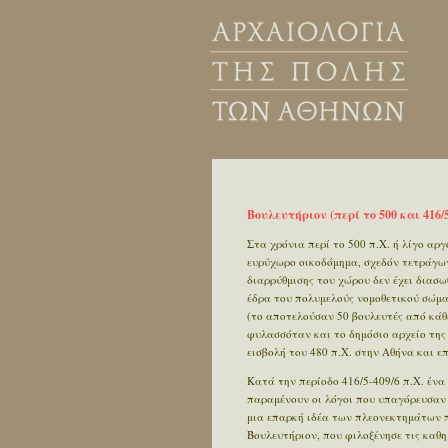
Βουλευτήριον (περί το 500 και 416/5
Στα χρόνια περί το 500 π.Χ. ή λίγο αρ
ευρύχωρο οικοδόμημα, σχεδόν τετράγων
διαρρύθμισης του χώρου δεν έχει διασω
έδρα του πολυμελούς νομοθετικού σώμα
(το αποτελούσαν 50 βουλευτές από κάθ
φυλασσόταν και το δημόσιο αρχείο της
εισβολή του 480 π.Χ. στην Αθήνα και ε
Κατά την περίοδο 416/5-409/6 π.Χ. έν
παραμένουν οι λόγοι που υπαγόρευσαν τ
μια επαρκή ιδέα των πλεονεκτημάτων π
Βουλευτήριον, που φιλοξένησε τις καθη