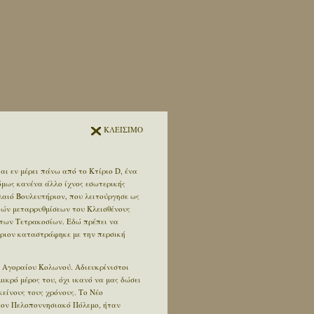
ΚΛΕΙΣΙΜΟ
αι εν μέρει πάνω από το Kτίριο D, ένα
όμως κανένα άλλο ίχνος εσωτερικής
αλαιό Βουλευτήριον, που λειτούργησε ως
κών μεταρρυθμίσεων του Κλεισθένους
 των Τετρακοσίων. Εδώ πρέπει να
ήριον καταστράφηκε με την περσική
υ Αγοραίου Κολωνού. Αδιευκρίνιστοι
ικρό μέρος του, όχι ικανό να μας δώσει
είνους τους χρόνους. Το Νέο
 τον Πελοποννησιακό Πόλεμο, ήταν