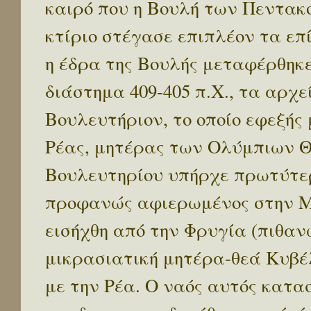
καιρό που η Βουλή των Πεντακο
κτίριο στέγασε επιπλέον τα επ
η έδρα της Βουλής μεταφέρθηκε
διάστημα 409-405 π.Χ., τα αρχ
Βουλευτήριον, το οποίο εφεξής
Ρέας, μητέρας των Ολύμπιων Θ
Βουλευτηρίου υπήρχε πρωτύτερ
προφανώς αφιερωμένος στην Μ
εισήχθη από την Φρυγία (πιθα
μικρασιατική μητέρα-θεά Κυβέλ
με την Ρέα. Ο ναός αυτός κατα