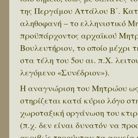
της Περγάμου Αττάλου Β΄. Κατ
αληθοφανή – το ελληνιστικό Μ
προϋπάρχοντος αρχαϊκού Μητρώ
Βουλευτήριον, το οποίο μέχρι 
στα τέλη του 5ου αι. π.Χ. λειτ
λεγόμενο «Συνέδριον»).
Η αναγνώριση του Μητρώου ως
στηρίζεται κατά κύριο λόγο σ
χωροταξική οργάνωση του κτιρ
(π.χ. δεν είναι δυνατόν να πρ
ακριβώς τηρούνταν τα αρχεία 