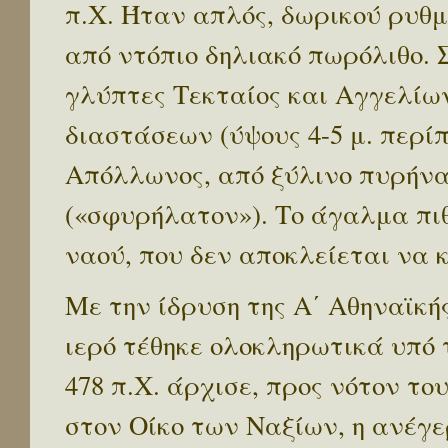
π.Χ. Ήταν απλός, δωρικού ρυθ
από ντόπιο δηλιακό πωρόλιθο. Στ
γλύπτες Τεκταίος και Αγγελί
διαστάσεων (ύψους 4-5 μ. περί
Απόλλωνος, από ξύλινο πυρήνα
(«σφυρήλατον»). Το άγαλμα πι
ναού, που δεν αποκλείεται να 
Με την ίδρυση της Α΄ Αθηναϊκής
ιερό τέθηκε ολοκληρωτικά υπό 
478 π.Χ. άρχισε, προς νότον τ
στον Οίκο των Ναξίων, η ανέγε