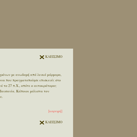
ΚΛΕΙΣΙΜΟ
 χρόνων με ανωδομή από λευκό μάρμαρο,
ονα που πραγματοποίησε επισκευές στο
τά το 27 π.Χ., οπότε ο αυτοκράτορας
 Παυσανία. Κάποιοι μάλιστα τον
υ.
[κορυφή]
ΚΛΕΙΣΙΜΟ