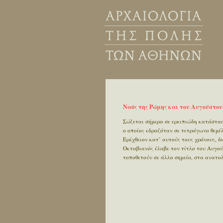
Ναός της Ρώμης και του Αυγούστου (
Σώζεται σήμερα σε ερειπιώδη κατάστασ
ο οποίος εδραζόταν σε τετράγωνο θεμέ
Ερέχθειον κατ’ αυτούς τους χρόνους, δ
Οκταβιανός έλαβε τον τίτλο του Αυγού
τοποθετούν σε άλλο σημείο, στα ανατο