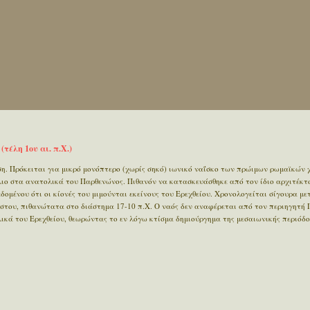
τέλη 1ου αι. π.Χ.)
η. Πρόκειται για μικρό μονόπτερο (χωρίς σηκό) ιωνικό ναΐσκο των πρώιμων ρωμαϊκών
λιο στα ανατολικά του Παρθενώνος. Πιθανόν να κατασκευάσθηκε από τον ίδιο αρχιτέκτ
εδομένου ότι οι κίονές του μιμούνται εκείνους του Ερεχθείου. Χρονολογείται σίγουρα με
στου, πιθανώτατα στο διάστημα 17-10 π.Χ. Ο ναός δεν αναφέρεται από τον περιηγητή
λικά του Ερεχθείου, θεωρώντας το εν λόγω κτίσμα δημιούργημα της μεσαιωνικής περιόδο