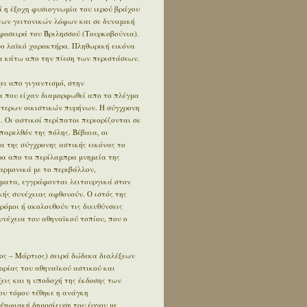
 η έξοχη φυσιογνωμία του ιερού βράχου
των γειτονικών λόφων και σε δυναμική
φοσειρά του Βριλησσού (Τουρκοβούνια).
ο λαϊκό χαρακτήρα. Πληθωρική εικόνα
 κάτω απο την πίεση των περιστάσεων.
ει απο γιγαντισμό, στην
α που είχαν διαμορφωθεί απο το πλέγμα
ότερων οικιστικών πυρήνων. Η σύγχρονη
. Οι αστικοί περίπατοι περιορίζονται σε
αρελθόν της πόλης. Βέβαια, οι
α της σύγχρονης αστικής εικόνας το
έρα απο τα περίλαμπρα μνημεία της
αρμονικά με το περιβάλλον,
ήματα, εγγράφονται λειτουργικά στον
κής συνέχειας αφθονούν. Ο ιστός της
δρόμοι ή ακολουθούν τις διευθύνσεις
συνέχεια του αθηναϊκού τοπίου, που ο
ος – Μάρτιος) σειρά δώδεκα διαλέξεων
ορίας του αθηναϊκού αστικού και
εις και η υποδοχή της έκδοσης των
ου τόμου τέθηκε η ανάγκη
 ψηφιακή δημοσίευση του έργου με