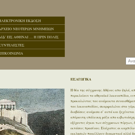
ΗΛΕΚΤΡΟΝΙΚΗ ΕΚΔΟΣΗ
ΑΡΧΕΙΟ ΝΕΟΤΕΡΩΝ ΜΝΗΜΕΙΩΝ
ΑΙΔ’ ΕΙΣ ΑΘΗΝΑΙ … Η ΠΡΙΝ ΠΟΛΙΣ
ΣΥΝΤΕΛΕΣΤΕΣ
ΕΠΙΚΟΙΝΩΝΙΑ
ΕΙΣΑΓΩΓΙΚΑ
Η θέα της σύγχρονης Αθήνας απο ψηλά, απ
περικλείουν το αθηναϊκό λεκανοπέδιο, ε
προκαλώντας του ανάμεικτα συναισθήματα
του λεκανοπεδίου, σκαρφαλώνει στα γύρω 
διαβάσεις ανάμεσα σ’ αυτά και ξεχύνεται
απέραντη υπόλευκη μάζα απο κιβωτιόσχημ
εξέχοντες όγκοι των σύγχρονων πύργων, 
εκτάσεις πρασίνου. Ελάχιστες οι καμπύλε
εκκλησιών ποικίλλουν διακριτικά αλλά δ