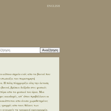
ENGLISH
Αναζήτηση
ο κάποιο σημείο ενός απο τα βουνά που
ντυπωσιάζει τον παρατηρητή
. Η πόλη πλημμυρίζει όλη την έκταση
βουνά, βρίσκει διέξοδο στις φυσικές
 πέρα απο τα φυσικά του όρια. Μια
ες οικοδομές, απ’ όπου προβάλλουν οι
διακόπτεται απο άνισα χωροθετημένες
ς γραμμές απο τους θόλους των
εν αναιρούν τη γραμμική ομοιομορφία.