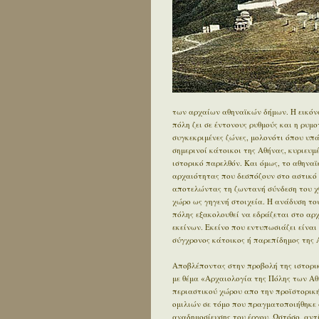
των αρχαίων αθηναϊκών δήμων. Η εικόνα
πόλη ζει σε έντονους ρυθμούς και η ρυμ
συγκεκριμένες ζώνες, μολονότι όπου υπ
σημερινοί κάτοικοι της Αθήνας, κυριευ
ιστορικό παρελθόν. Και όμως, το αθηνα
αρχαιότητας που δεσπόζουν στο αστικό τ
αποτελώντας τη ζωντανή σύνδεση του χθ
χώρο ως γηγενή στοιχεία. Η ανάδυση του
πόλης εξακολουθεί να εδράζεται στο αρχα
εκείνων. Εκείνο που εντυπωσιάζει είναι 
σύγχρονος κάτοικος ή παρεπίδημος της Α
Αποβλέποντας στην προβολή της ιστορικ
με θέμα «Αρχαιολογία της Πόλης των Αθ
περιαστικού χώρου απο την προϊστορική 
ομιλιών σε τόμο που πραγματοποιήθηκε 
αναδημοσίευσης του έργου. Ωστόσο, αντ