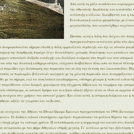
Απο αυτή τη μάζα αναδύονται κυριαρχικά
της αθηναϊκής Ακρόπολης και η συστάδα 
αντίστιξη ο εύζωνος Λυκαβηττός και η λο
Εντυπωσιακή εικόνα μητρόπολης με έντον
μεγαλούπολης που αναπτύχθηκε ταχύτατα
Ωστόσο, αυτή η πόλη που δείχνει ότι πάσχ
πραγματικότητα εκτείνεται μέσα στα όρι
 διαφοροποιείται σήμερα επειδή η πόλη εμφανίζεται συμπαγής και όχι ως σύνολο μικρ
οτομική της διάρθρωση παρέχει λίγες δυνατότητες χαλαρής διακίνησης των κατοίκων της
άρχουν αποτελούν διέξοδο αναψυχής και διαλόγου ανάμεσα στο παρόν και στο ιστορικό π
μένοι απο την πιεστική καθημερινότητα, ελάχιστα διαβλέπουν πίσω απο το πυκνό πέτασμ
ϊκό παρελθόν έχει διάσπαρτη την παρουσία του σε όλη την έκταση του λεκανοπεδίου. Π
οπίο, οι περίκομψες βυζαντινές εκκλησιές με τη χιλιετή παρουσία τους συναρμόζονται 
ές με το σήμερα, ενώ τα νεοκλασικά οικοδομήματα, επίσημα μέγαρα ή ταπεινά ενδιαιτ
 παρελθόντος είναι διαρκές φαινόμενο στη σύγχρονη Αθήνα και τα τεκμήρια της ιστορι
ίο υπόστρωμα, οι αστικοί δρόμοι και οι κύριοι οδικοί άξονες είναι οι ίδιοι οι αρχαίοι 
η συνέχεια στις χρήσεις του αστικού χώρου. Και είναι αυτό, η ιστορική διάρκεια και η 
θήνας αξίζει να γνωρίσει και να βιώσει.
ής συνέχειας της Αθήνας το Εθνικό Ίδρυμα Ερευνών πραγματοποίησε το 1994 (Ιανουάρι
ηνών». Οι δώδεκα ειδικοί επιστήμονες ομιλητές παρουσίασαν τα μείζονα θέματα της ιστ
εποχή μέχρι τα νεότερα χρόνια. Η ανταπόκριση και η συμμετοχή του κοινού στις διαλέξ
σε συνεργασία με τον Δήμο Αθηναίων υπήρξε μεγάλη. Γι’ αυτό και μετά την εξάντληση τ
ί της συμβατικής ανατύπωσης ή επανέκδοσης, κρίθηκε σκοπιμότερο να πραγματοποιηθεί