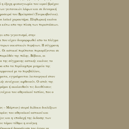
 η έξοχη φυσιογνωμία του ιερού βράχου
των γειτονικών λόφων και σε δυναμική
φοσειρά του Βριλησσού (Τουρκοβούνια).
ο λαϊκό χαρακτήρα. Πληθωρική εικόνα
 κάτω απο την πίεση των περιστάσεων.
ει απο γιγαντισμό, στην
α που είχαν διαμορφωθεί απο το πλέγμα
ότερων οικιστικών πυρήνων. Η σύγχρονη
. Οι αστικοί περίπατοι περιορίζονται σε
αρελθόν της πόλης. Βέβαια, οι
α της σύγχρονης αστικής εικόνας το
έρα απο τα περίλαμπρα μνημεία της
αρμονικά με το περιβάλλον,
ήματα, εγγράφονται λειτουργικά στον
κής συνέχειας αφθονούν. Ο ιστός της
δρόμοι ή ακολουθούν τις διευθύνσεις
συνέχεια του αθηναϊκού τοπίου, που ο
ος – Μάρτιος) σειρά δώδεκα διαλέξεων
ορίας του αθηναϊκού αστικού και
εις και η υποδοχή της έκδοσης των
ου τόμου τέθηκε η ανάγκη
 ψηφιακή δημοσίευση του έργου με