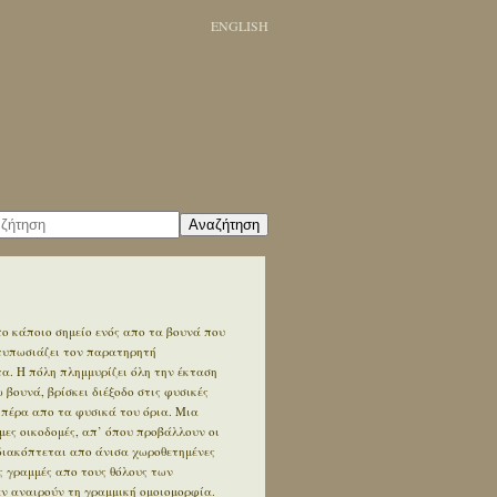
ENGLISH
Αναζήτηση
ο κάποιο σημείο ενός απο τα βουνά που
ντυπωσιάζει τον παρατηρητή
. Η πόλη πλημμυρίζει όλη την έκταση
βουνά, βρίσκει διέξοδο στις φυσικές
 πέρα απο τα φυσικά του όρια. Μια
ες οικοδομές, απ’ όπου προβάλλουν οι
διακόπτεται απο άνισα χωροθετημένες
ς γραμμές απο τους θόλους των
εν αναιρούν τη γραμμική ομοιομορφία.