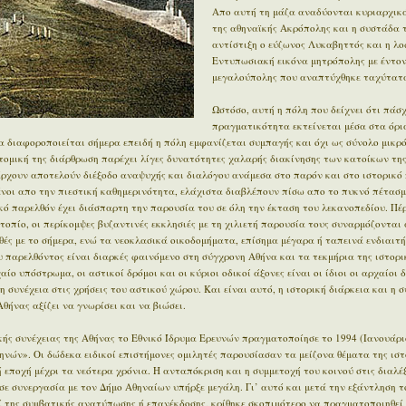
Απο αυτή τη μάζα αναδύονται κυριαρχικά
της αθηναϊκής Ακρόπολης και η συστάδα 
αντίστιξη ο εύζωνος Λυκαβηττός και η λο
Εντυπωσιακή εικόνα μητρόπολης με έντον
μεγαλούπολης που αναπτύχθηκε ταχύτατα
Ωστόσο, αυτή η πόλη που δείχνει ότι πάσχ
πραγματικότητα εκτείνεται μέσα στα όρι
 διαφοροποιείται σήμερα επειδή η πόλη εμφανίζεται συμπαγής και όχι ως σύνολο μικρ
οτομική της διάρθρωση παρέχει λίγες δυνατότητες χαλαρής διακίνησης των κατοίκων της
άρχουν αποτελούν διέξοδο αναψυχής και διαλόγου ανάμεσα στο παρόν και στο ιστορικό π
μένοι απο την πιεστική καθημερινότητα, ελάχιστα διαβλέπουν πίσω απο το πυκνό πέτασμ
ϊκό παρελθόν έχει διάσπαρτη την παρουσία του σε όλη την έκταση του λεκανοπεδίου. Π
οπίο, οι περίκομψες βυζαντινές εκκλησιές με τη χιλιετή παρουσία τους συναρμόζονται 
ές με το σήμερα, ενώ τα νεοκλασικά οικοδομήματα, επίσημα μέγαρα ή ταπεινά ενδιαιτ
 παρελθόντος είναι διαρκές φαινόμενο στη σύγχρονη Αθήνα και τα τεκμήρια της ιστορι
ίο υπόστρωμα, οι αστικοί δρόμοι και οι κύριοι οδικοί άξονες είναι οι ίδιοι οι αρχαίοι 
η συνέχεια στις χρήσεις του αστικού χώρου. Και είναι αυτό, η ιστορική διάρκεια και η 
θήνας αξίζει να γνωρίσει και να βιώσει.
ής συνέχειας της Αθήνας το Εθνικό Ίδρυμα Ερευνών πραγματοποίησε το 1994 (Ιανουάρι
ηνών». Οι δώδεκα ειδικοί επιστήμονες ομιλητές παρουσίασαν τα μείζονα θέματα της ιστ
εποχή μέχρι τα νεότερα χρόνια. Η ανταπόκριση και η συμμετοχή του κοινού στις διαλέξ
σε συνεργασία με τον Δήμο Αθηναίων υπήρξε μεγάλη. Γι’ αυτό και μετά την εξάντληση τ
ί της συμβατικής ανατύπωσης ή επανέκδοσης, κρίθηκε σκοπιμότερο να πραγματοποιηθεί