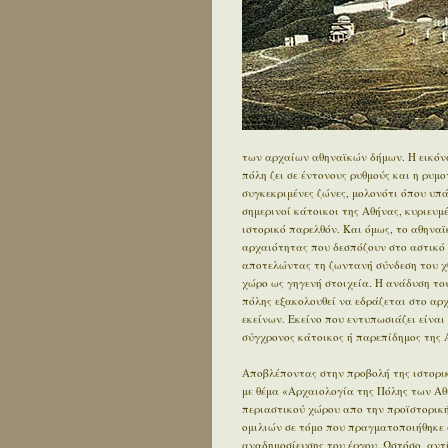
των αρχαίων αθηναϊκών δήμων. Η εικόνα
πόλη ζει σε έντονους ρυθμούς και η ρυμ
συγκεκριμένες ζώνες, μολονότι όπου υπ
σημερινοί κάτοικοι της Αθήνας, κυριευ
ιστορικό παρελθόν. Και όμως, το αθηνα
αρχαιότητας που δεσπόζουν στο αστικό τ
αποτελώντας τη ζωντανή σύνδεση του χθ
χώρο ως γηγενή στοιχεία. Η ανάδυση του
πόλης εξακολουθεί να εδράζεται στο αρχα
εκείνων. Εκείνο που εντυπωσιάζει είναι 
σύγχρονος κάτοικος ή παρεπίδημος της Α
Αποβλέποντας στην προβολή της ιστορικ
με θέμα «Αρχαιολογία της Πόλης των Αθ
περιαστικού χώρου απο την προϊστορική 
ομιλιών σε τόμο που πραγματοποιήθηκε 
αναδημοσίευσης του έργου. Ωστόσο, αντ