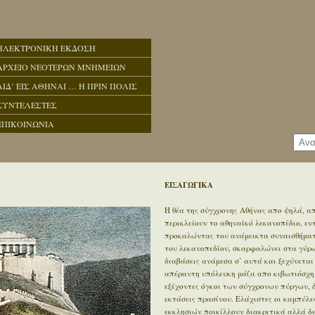
ΗΛΕΚΤΡΟΝΙΚΗ ΕΚΔΟΣΗ
ΑΡΧΕΙΟ ΝΕΟΤΕΡΩΝ ΜΝΗΜΕΙΩΝ
ΑΙΔ’ ΕΙΣ ΑΘΗΝΑΙ … Η ΠΡΙΝ ΠΟΛΙΣ
ΣΥΝΤΕΛΕΣΤΕΣ
ΕΠΙΚΟΙΝΩΝΙΑ
ΕΙΣΑΓΩΓΙΚΑ
Η θέα της σύγχρονης Αθήνας απο ψηλά, απ
περικλείουν το αθηναϊκό λεκανοπέδιο, ε
προκαλώντας του ανάμεικτα συναισθήματα
του λεκανοπεδίου, σκαρφαλώνει στα γύρω 
διαβάσεις ανάμεσα σ’ αυτά και ξεχύνεται
απέραντη υπόλευκη μάζα απο κιβωτιόσχημ
εξέχοντες όγκοι των σύγχρονων πύργων, 
εκτάσεις πρασίνου. Ελάχιστες οι καμπύλε
εκκλησιών ποικίλλουν διακριτικά αλλά δ