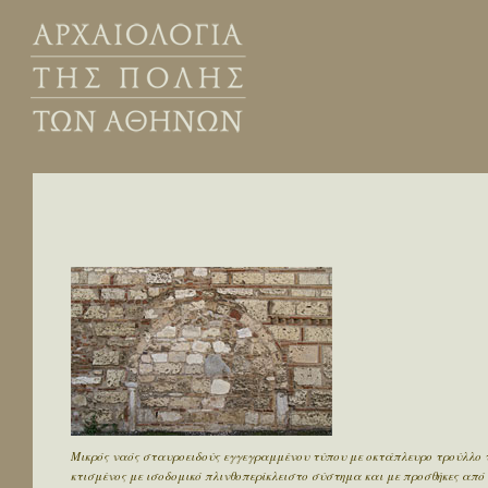
Μικρός ναός σταυροειδούς εγγεγραμμένου τύπου με οκτάπλευρο τρούλλο το
κτισμένος με ισοδομικό πλινθοπερίκλειστο σύστημα και με προσθήκες από