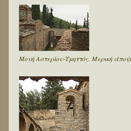
Μονή Αστερίου-Υμηττός. Μερική άποψη