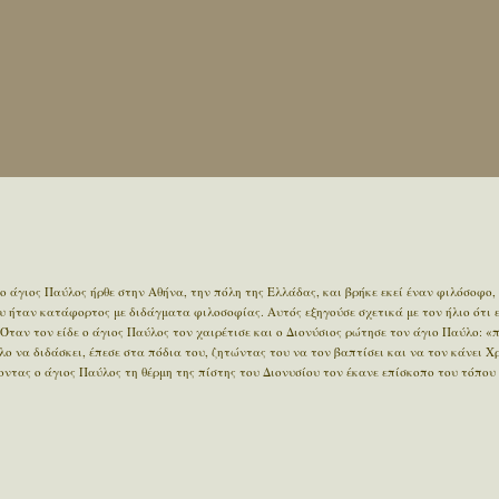
ο άγιος Παύλος ήρθε στην Αθήνα, την πόλη της Ελλάδας, και βρήκε εκεί έναν φιλόσοφο,
υ ήταν κατάφορτος με διδάγματα φιλοσοφίας. Αυτός εξηγούσε σχετικά με τον ήλιο ότι 
 Όταν τον είδε ο άγιος Παύλος τον χαιρέτισε και ο Διονύσιος ρώτησε τον άγιο Παύλο: «
λο να διδάσκει, έπεσε στα πόδια του, ζητώντας του να τον βαπτίσει και να τον κάνει Χ
ντας ο άγιος Παύλος τη θέρμη της πίστης του Διονυσίου τον έκανε επίσκοπο του τόπου 