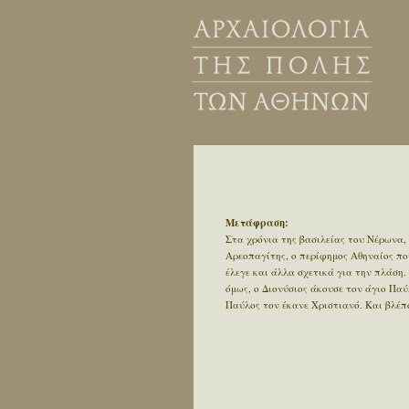
Μετάφραση:
Στα χρόνια της βασιλείας του Νέρωνα, 
Αρεοπαγίτης, ο περίφημος Αθηναίος πο
έλεγε και άλλα σχετικά για την πλάση.
όμως, ο Διονύσιος άκουσε τον άγιο Παύ
Παύλος τον έκανε Χριστιανό. Και βλέπο