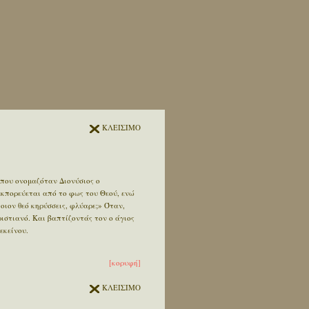
ΚΛΕΙΣΙΜΟ
 που ονομαζόταν Διονύσιος ο
εκπορεύεται από το φως του Θεού, ενώ
ποιον θεό κηρύσσεις, φλύαρε;» Όταν,
ριστιανό. Και βαπτίζοντάς τον ο άγιος
εκείνου.
[κορυφή]
ΚΛΕΙΣΙΜΟ