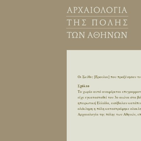
Οι Σκύθες [Έρουλοι] που προξένησαν τ
Σχόλιο
Το χωρίο αυτό αναφέρεται επιγραμματι
είχε εγκατασταθεί τον 3ο αιώνα στα βό
ηπειρωτική Ελλάδα, εισέβαλαν κατόπιν
ολόκληρη η πόλη καταστράφηκε ολοκληρ
Αρχαιολογία της πόλης των Αθηνών, επιμ