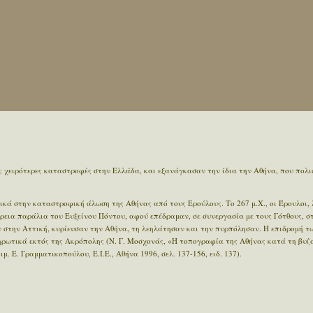
ις χειρότερες καταστροφές στην Ελλάδα, και εξανάγκασαν την ίδια την Αθήνα, που πολ
κά στην καταστροφική άλωση της Αθήνας από τους Ερούλους. Το 267 μ.Χ., οι Έρουλοι,
ρεια παράλια του Ευξείνου Πόντου, αφού επέδραμαν, σε συνεργασία με τους Γότθους, σ
 στην Αττική, κυρίευσαν την Αθήνα, τη λεηλάτησαν και την πυρπόλησαν. Η επιδρομή τ
ωτικά εκτός της Ακρόπολης (Ν. Γ. Μοσχονάς, «Η τοπογραφία της Αθήνας κατά τη βυζα
. Ε. Γραμματικοπούλου, Ε.Ι.Ε., Αθήνα 1996, σελ. 137-156, ειδ. 137).