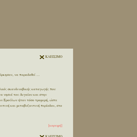
ΚΛΕΙΣΙΜΟ
ιόρκησαν, να παραδοθεί …
 λαός σκανδιναβικής καταγωγής που
τα νησιά του Αιγαίου και στην
ων Ερούλων ήταν τόσο τρομερή, ώστε
ντινή και μεταβυζαντινή περίοδο», στο
[κορυφή]
ΚΛΕΙΣΙΜΟ