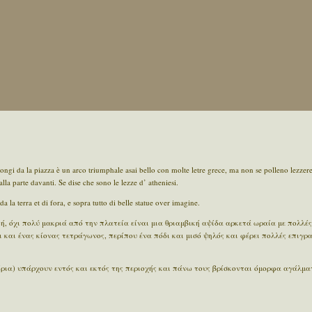
longi da la piazza è un arco triumphale asai bello con molte letre grece, ma non se polleno lezzere
 alla parte davanti. Se dise che sono le lezze d’ atheniesi.
a la terra et di fora, e sopra tutto di belle statue over imagine.
ή, όχι πολύ μακριά από την πλατεία είναι μια θριαμβική αψίδα αρκετά ωραία με πολλές
 και ένας κίονας τετράγωνος, περίπου ένα πόδι και μισό ψηλός και φέρει πολλές επιγρ
κτίρια) υπάρχουν εντός και εκτός της περιοχής και πάνω τους βρίσκονται όμορφα αγάλμ