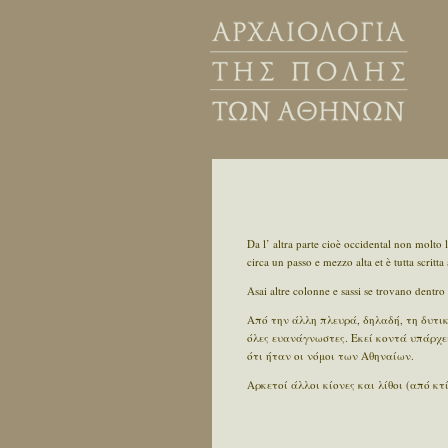
Da l’ altra parte cioè occidental non molto 
circa un passo e mezzo alta et è tutta scritta
Asai altre colonne e sassi se trovano dentro d
Από την άλλη πλευρά, δηλαδή, τη δυτικ
όλες ευανάγνωστες. Εκεί κοντά υπάρχει
ότι ήταν οι νόμοι των Αθηναίων.
Αρκετοί άλλοι κίονες και λίθοι (από 