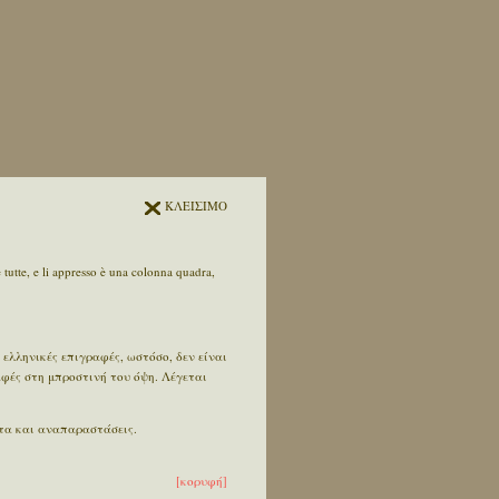
ΚΛΕΙΣΙΜΟ
 tutte, e li appresso è una colonna quadra,
 ελληνικές επιγραφές, ωστόσο, δεν είναι
αφές στη μπροστινή του όψη. Λέγεται
ατα και αναπαραστάσεις.
[κορυφή]