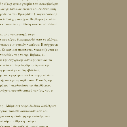
 η έξοχη φυσιογνωμία του ιερού βράχου
των γειτονικών λόφων και σε δυναμική
φοσειρά του Βριλησσού (Τουρκοβούνια).
ο λαϊκό χαρακτήρα. Πληθωρική εικόνα
 κάτω απο την πίεση των περιστάσεων.
ει απο γιγαντισμό, στην
α που είχαν διαμορφωθεί απο το πλέγμα
ότερων οικιστικών πυρήνων. Η σύγχρονη
. Οι αστικοί περίπατοι περιορίζονται σε
αρελθόν της πόλης. Βέβαια, οι
α της σύγχρονης αστικής εικόνας το
έρα απο τα περίλαμπρα μνημεία της
αρμονικά με το περιβάλλον,
ήματα, εγγράφονται λειτουργικά στον
κής συνέχειας αφθονούν. Ο ιστός της
δρόμοι ή ακολουθούν τις διευθύνσεις
συνέχεια του αθηναϊκού τοπίου, που ο
ος – Μάρτιος) σειρά δώδεκα διαλέξεων
ορίας του αθηναϊκού αστικού και
εις και η υποδοχή της έκδοσης των
ου τόμου τέθηκε η ανάγκη
 ψηφιακή δημοσίευση του έργου με