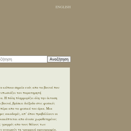
ENGLISH
Αναζήτηση
ο κάποιο σημείο ενός απο τα βουνά που
ντυπωσιάζει τον παρατηρητή
. Η πόλη πλημμυρίζει όλη την έκταση
βουνά, βρίσκει διέξοδο στις φυσικές
 πέρα απο τα φυσικά του όρια. Μια
ες οικοδομές, απ’ όπου προβάλλουν οι
διακόπτεται απο άνισα χωροθετημένες
ς γραμμές απο τους θόλους των
εν αναιρούν τη γραμμική ομοιομορφία.