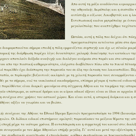
Απο αυτή τη μάζα αναδύονται κυριαρχικά
της αθηναϊκής Ακρόπολης και η συστάδα 
αντίστιξη ο εύζωνος Λυκαβηττός και η λο
Εντυπωσιακή εικόνα μητρόπολης με έντον
μεγαλούπολης που αναπτύχθηκε ταχύτατα
Ωστόσο, αυτή η πόλη που δείχνει ότι πάσχ
πραγματικότητα εκτείνεται μέσα στα όρι
 διαφοροποιείται σήμερα επειδή η πόλη εμφανίζεται συμπαγής και όχι ως σύνολο μικρ
οτομική της διάρθρωση παρέχει λίγες δυνατότητες χαλαρής διακίνησης των κατοίκων της
άρχουν αποτελούν διέξοδο αναψυχής και διαλόγου ανάμεσα στο παρόν και στο ιστορικό π
μένοι απο την πιεστική καθημερινότητα, ελάχιστα διαβλέπουν πίσω απο το πυκνό πέτασμ
ϊκό παρελθόν έχει διάσπαρτη την παρουσία του σε όλη την έκταση του λεκανοπεδίου. Π
οπίο, οι περίκομψες βυζαντινές εκκλησιές με τη χιλιετή παρουσία τους συναρμόζονται 
ές με το σήμερα, ενώ τα νεοκλασικά οικοδομήματα, επίσημα μέγαρα ή ταπεινά ενδιαιτ
 παρελθόντος είναι διαρκές φαινόμενο στη σύγχρονη Αθήνα και τα τεκμήρια της ιστορι
ίο υπόστρωμα, οι αστικοί δρόμοι και οι κύριοι οδικοί άξονες είναι οι ίδιοι οι αρχαίοι 
η συνέχεια στις χρήσεις του αστικού χώρου. Και είναι αυτό, η ιστορική διάρκεια και η 
θήνας αξίζει να γνωρίσει και να βιώσει.
ής συνέχειας της Αθήνας το Εθνικό Ίδρυμα Ερευνών πραγματοποίησε το 1994 (Ιανουάρι
ηνών». Οι δώδεκα ειδικοί επιστήμονες ομιλητές παρουσίασαν τα μείζονα θέματα της ιστ
εποχή μέχρι τα νεότερα χρόνια. Η ανταπόκριση και η συμμετοχή του κοινού στις διαλέξ
σε συνεργασία με τον Δήμο Αθηναίων υπήρξε μεγάλη. Γι’ αυτό και μετά την εξάντληση τ
ί της συμβατικής ανατύπωσης ή επανέκδοσης, κρίθηκε σκοπιμότερο να πραγματοποιηθεί