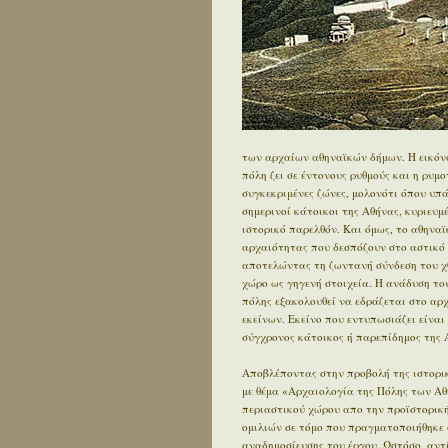
των αρχαίων αθηναϊκών δήμων. Η εικόνα
πόλη ζει σε έντονους ρυθμούς και η ρυμ
συγκεκριμένες ζώνες, μολονότι όπου υπ
σημερινοί κάτοικοι της Αθήνας, κυριευ
ιστορικό παρελθόν. Και όμως, το αθηνα
αρχαιότητας που δεσπόζουν στο αστικό τ
αποτελώντας τη ζωντανή σύνδεση του χθ
χώρο ως γηγενή στοιχεία. Η ανάδυση του
πόλης εξακολουθεί να εδράζεται στο αρχα
εκείνων. Εκείνο που εντυπωσιάζει είναι 
σύγχρονος κάτοικος ή παρεπίδημος της Α
Αποβλέποντας στην προβολή της ιστορικ
με θέμα «Αρχαιολογία της Πόλης των Αθ
περιαστικού χώρου απο την προϊστορική 
ομιλιών σε τόμο που πραγματοποιήθηκε 
αναδημοσίευσης του έργου. Ωστόσο, αντ