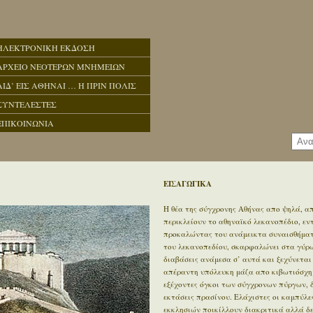
ΗΛΕΚΤΡΟΝΙΚΗ ΕΚΔΟΣΗ
ΑΡΧΕΙΟ ΝΕΟΤΕΡΩΝ ΜΝΗΜΕΙΩΝ
ΑΙΔ’ ΕΙΣ ΑΘΗΝΑΙ … Η ΠΡΙΝ ΠΟΛΙΣ
ΣΥΝΤΕΛΕΣΤΕΣ
ΕΠΙΚΟΙΝΩΝΙΑ
ΕΙΣΑΓΩΓΙΚΑ
Η θέα της σύγχρονης Αθήνας απο ψηλά, απ
περικλείουν το αθηναϊκό λεκανοπέδιο, ε
προκαλώντας του ανάμεικτα συναισθήματα
του λεκανοπεδίου, σκαρφαλώνει στα γύρω 
διαβάσεις ανάμεσα σ’ αυτά και ξεχύνεται
απέραντη υπόλευκη μάζα απο κιβωτιόσχημ
εξέχοντες όγκοι των σύγχρονων πύργων, 
εκτάσεις πρασίνου. Ελάχιστες οι καμπύλε
εκκλησιών ποικίλλουν διακριτικά αλλά δ