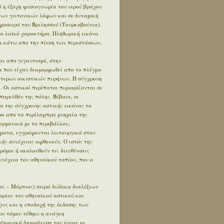
 η έξοχη φυσιογνωμία του ιερού βράχου
των γειτονικών λόφων και σε δυναμική
φοσειρά του Βριλησσού (Τουρκοβούνια).
ο λαϊκό χαρακτήρα. Πληθωρική εικόνα
 κάτω απο την πίεση των περιστάσεων.
ει απο γιγαντισμό, στην
α που είχαν διαμορφωθεί απο το πλέγμα
ότερων οικιστικών πυρήνων. Η σύγχρονη
. Οι αστικοί περίπατοι περιορίζονται σε
αρελθόν της πόλης. Βέβαια, οι
α της σύγχρονης αστικής εικόνας το
έρα απο τα περίλαμπρα μνημεία της
αρμονικά με το περιβάλλον,
ήματα, εγγράφονται λειτουργικά στον
κής συνέχειας αφθονούν. Ο ιστός της
δρόμοι ή ακολουθούν τις διευθύνσεις
συνέχεια του αθηναϊκού τοπίου, που ο
ος – Μάρτιος) σειρά δώδεκα διαλέξεων
ορίας του αθηναϊκού αστικού και
εις και η υποδοχή της έκδοσης των
ου τόμου τέθηκε η ανάγκη
 ψηφιακή δημοσίευση του έργου με