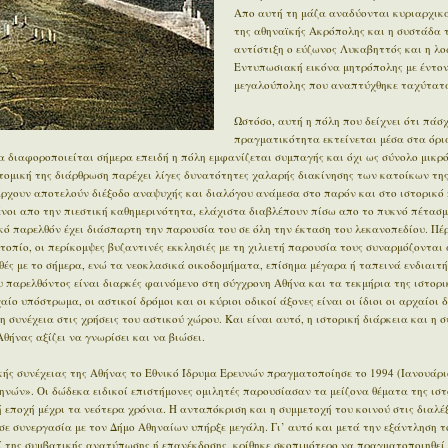
Απο αυτή τη μάζα αναδύονται κυριαρχικά
της αθηναϊκής Ακρόπολης και η συστάδα 
αντίστιξη ο εύζωνος Λυκαβηττός και η λο
Εντυπωσιακή εικόνα μητρόπολης με έντον
μεγαλούπολης που αναπτύχθηκε ταχύτατα
Ωστόσο, αυτή η πόλη που δείχνει ότι πάσχ
πραγματικότητα εκτείνεται μέσα στα όρι
 διαφοροποιείται σήμερα επειδή η πόλη εμφανίζεται συμπαγής και όχι ως σύνολο μικρ
οτομική της διάρθρωση παρέχει λίγες δυνατότητες χαλαρής διακίνησης των κατοίκων της
άρχουν αποτελούν διέξοδο αναψυχής και διαλόγου ανάμεσα στο παρόν και στο ιστορικό π
μένοι απο την πιεστική καθημερινότητα, ελάχιστα διαβλέπουν πίσω απο το πυκνό πέτασμ
ϊκό παρελθόν έχει διάσπαρτη την παρουσία του σε όλη την έκταση του λεκανοπεδίου. Π
οπίο, οι περίκομψες βυζαντινές εκκλησιές με τη χιλιετή παρουσία τους συναρμόζονται 
ές με το σήμερα, ενώ τα νεοκλασικά οικοδομήματα, επίσημα μέγαρα ή ταπεινά ενδιαιτ
 παρελθόντος είναι διαρκές φαινόμενο στη σύγχρονη Αθήνα και τα τεκμήρια της ιστορι
ίο υπόστρωμα, οι αστικοί δρόμοι και οι κύριοι οδικοί άξονες είναι οι ίδιοι οι αρχαίοι 
η συνέχεια στις χρήσεις του αστικού χώρου. Και είναι αυτό, η ιστορική διάρκεια και η 
θήνας αξίζει να γνωρίσει και να βιώσει.
ής συνέχειας της Αθήνας το Εθνικό Ίδρυμα Ερευνών πραγματοποίησε το 1994 (Ιανουάρι
ηνών». Οι δώδεκα ειδικοί επιστήμονες ομιλητές παρουσίασαν τα μείζονα θέματα της ιστ
εποχή μέχρι τα νεότερα χρόνια. Η ανταπόκριση και η συμμετοχή του κοινού στις διαλέξ
σε συνεργασία με τον Δήμο Αθηναίων υπήρξε μεγάλη. Γι’ αυτό και μετά την εξάντληση τ
ί της συμβατικής ανατύπωσης ή επανέκδοσης, κρίθηκε σκοπιμότερο να πραγματοποιηθεί