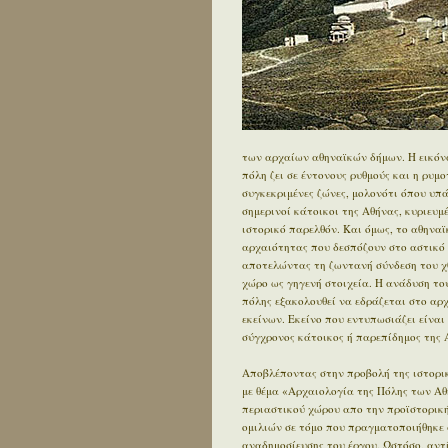
των αρχαίων αθηναϊκών δήμων. Η εικόνα
πόλη ζει σε έντονους ρυθμούς και η ρυμ
συγκεκριμένες ζώνες, μολονότι όπου υπ
σημερινοί κάτοικοι της Αθήνας, κυριευ
ιστορικό παρελθόν. Και όμως, το αθηνα
αρχαιότητας που δεσπόζουν στο αστικό τ
αποτελώντας τη ζωντανή σύνδεση του χθ
χώρο ως γηγενή στοιχεία. Η ανάδυση του
πόλης εξακολουθεί να εδράζεται στο αρχα
εκείνων. Εκείνο που εντυπωσιάζει είναι 
σύγχρονος κάτοικος ή παρεπίδημος της Α
Αποβλέποντας στην προβολή της ιστορικ
με θέμα «Αρχαιολογία της Πόλης των Αθ
περιαστικού χώρου απο την προϊστορική 
ομιλιών σε τόμο που πραγματοποιήθηκε 
αναδημοσίευσης του έργου. Ωστόσο, αντ