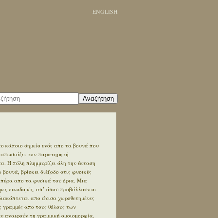
ENGLISH
Αναζήτηση
ο κάποιο σημείο ενός απο τα βουνά που
ντυπωσιάζει τον παρατηρητή
. Η πόλη πλημμυρίζει όλη την έκταση
βουνά, βρίσκει διέξοδο στις φυσικές
 πέρα απο τα φυσικά του όρια. Μια
ες οικοδομές, απ’ όπου προβάλλουν οι
διακόπτεται απο άνισα χωροθετημένες
ς γραμμές απο τους θόλους των
εν αναιρούν τη γραμμική ομοιομορφία.