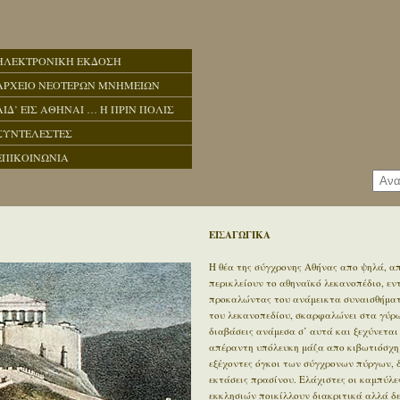
ΗΛΕΚΤΡΟΝΙΚΗ ΕΚΔΟΣΗ
ΑΡΧΕΙΟ ΝΕΟΤΕΡΩΝ ΜΝΗΜΕΙΩΝ
ΑΙΔ’ ΕΙΣ ΑΘΗΝΑΙ … Η ΠΡΙΝ ΠΟΛΙΣ
ΣΥΝΤΕΛΕΣΤΕΣ
ΕΠΙΚΟΙΝΩΝΙΑ
ΕΙΣΑΓΩΓΙΚΑ
Η θέα της σύγχρονης Αθήνας απο ψηλά, απ
περικλείουν το αθηναϊκό λεκανοπέδιο, ε
προκαλώντας του ανάμεικτα συναισθήματα
του λεκανοπεδίου, σκαρφαλώνει στα γύρω 
διαβάσεις ανάμεσα σ’ αυτά και ξεχύνεται
απέραντη υπόλευκη μάζα απο κιβωτιόσχημ
εξέχοντες όγκοι των σύγχρονων πύργων, 
εκτάσεις πρασίνου. Ελάχιστες οι καμπύλε
εκκλησιών ποικίλλουν διακριτικά αλλά δ