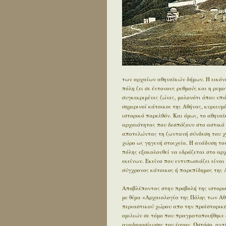
των αρχαίων αθηναϊκών δήμων. Η εικόνα
πόλη ζει σε έντονους ρυθμούς και η ρυμ
συγκεκριμένες ζώνες, μολονότι όπου υπ
σημερινοί κάτοικοι της Αθήνας, κυριευ
ιστορικό παρελθόν. Και όμως, το αθηνα
αρχαιότητας που δεσπόζουν στο αστικό τ
αποτελώντας τη ζωντανή σύνδεση του χθ
χώρο ως γηγενή στοιχεία. Η ανάδυση του
πόλης εξακολουθεί να εδράζεται στο αρχα
εκείνων. Εκείνο που εντυπωσιάζει είναι 
σύγχρονος κάτοικος ή παρεπίδημος της Α
Αποβλέποντας στην προβολή της ιστορικ
με θέμα «Αρχαιολογία της Πόλης των Αθ
περιαστικού χώρου απο την προϊστορική 
ομιλιών σε τόμο που πραγματοποιήθηκε 
αναδημοσίευσης του έργου. Ωστόσο, αντ