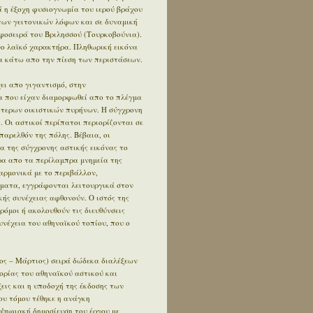
 η έξοχη φυσιογνωμία του ιερού βράχου
των γειτονικών λόφων και σε δυναμική
φοσειρά του Βριλησσού (Τουρκοβούνια).
ο λαϊκό χαρακτήρα. Πληθωρική εικόνα
 κάτω απο την πίεση των περιστάσεων.
ει απο γιγαντισμό, στην
α που είχαν διαμορφωθεί απο το πλέγμα
ότερων οικιστικών πυρήνων. Η σύγχρονη
. Οι αστικοί περίπατοι περιορίζονται σε
αρελθόν της πόλης. Βέβαια, οι
α της σύγχρονης αστικής εικόνας το
έρα απο τα περίλαμπρα μνημεία της
αρμονικά με το περιβάλλον,
ήματα, εγγράφονται λειτουργικά στον
κής συνέχειας αφθονούν. Ο ιστός της
δρόμοι ή ακολουθούν τις διευθύνσεις
συνέχεια του αθηναϊκού τοπίου, που ο
ος – Μάρτιος) σειρά δώδεκα διαλέξεων
ορίας του αθηναϊκού αστικού και
εις και η υποδοχή της έκδοσης των
ου τόμου τέθηκε η ανάγκη
 ψηφιακή δημοσίευση του έργου με