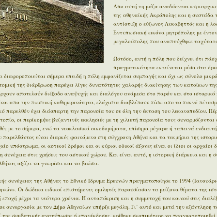
Απο αυτή τη μάζα αναδύονται κυριαρχικά
της αθηναϊκής Ακρόπολης και η συστάδα 
αντίστιξη ο εύζωνος Λυκαβηττός και η λο
Εντυπωσιακή εικόνα μητρόπολης με έντον
μεγαλούπολης που αναπτύχθηκε ταχύτατα
Ωστόσο, αυτή η πόλη που δείχνει ότι πάσχ
πραγματικότητα εκτείνεται μέσα στα όρι
 διαφοροποιείται σήμερα επειδή η πόλη εμφανίζεται συμπαγής και όχι ως σύνολο μικρ
οτομική της διάρθρωση παρέχει λίγες δυνατότητες χαλαρής διακίνησης των κατοίκων της
άρχουν αποτελούν διέξοδο αναψυχής και διαλόγου ανάμεσα στο παρόν και στο ιστορικό π
μένοι απο την πιεστική καθημερινότητα, ελάχιστα διαβλέπουν πίσω απο το πυκνό πέτασμ
ϊκό παρελθόν έχει διάσπαρτη την παρουσία του σε όλη την έκταση του λεκανοπεδίου. Π
οπίο, οι περίκομψες βυζαντινές εκκλησιές με τη χιλιετή παρουσία τους συναρμόζονται 
ές με το σήμερα, ενώ τα νεοκλασικά οικοδομήματα, επίσημα μέγαρα ή ταπεινά ενδιαιτ
 παρελθόντος είναι διαρκές φαινόμενο στη σύγχρονη Αθήνα και τα τεκμήρια της ιστορι
ίο υπόστρωμα, οι αστικοί δρόμοι και οι κύριοι οδικοί άξονες είναι οι ίδιοι οι αρχαίοι 
η συνέχεια στις χρήσεις του αστικού χώρου. Και είναι αυτό, η ιστορική διάρκεια και η 
θήνας αξίζει να γνωρίσει και να βιώσει.
ής συνέχειας της Αθήνας το Εθνικό Ίδρυμα Ερευνών πραγματοποίησε το 1994 (Ιανουάρι
ηνών». Οι δώδεκα ειδικοί επιστήμονες ομιλητές παρουσίασαν τα μείζονα θέματα της ιστ
εποχή μέχρι τα νεότερα χρόνια. Η ανταπόκριση και η συμμετοχή του κοινού στις διαλέξ
σε συνεργασία με τον Δήμο Αθηναίων υπήρξε μεγάλη. Γι’ αυτό και μετά την εξάντληση τ
ί της συμβατικής ανατύπωσης ή επανέκδοσης, κρίθηκε σκοπιμότερο να πραγματοποιηθεί