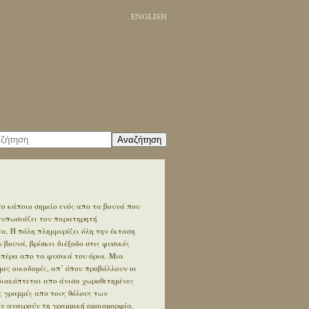
ENGLISH
Αναζήτηση
ο κάποιο σημείο ενός απο τα βουνά που
ντυπωσιάζει τον παρατηρητή
. Η πόλη πλημμυρίζει όλη την έκταση
βουνά, βρίσκει διέξοδο στις φυσικές
 πέρα απο τα φυσικά του όρια. Μια
ες οικοδομές, απ’ όπου προβάλλουν οι
διακόπτεται απο άνισα χωροθετημένες
ς γραμμές απο τους θόλους των
εν αναιρούν τη γραμμική ομοιομορφία.