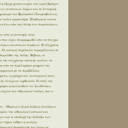
 η έξοχη φυσιογνωμία του ιερού βράχου
των γειτονικών λόφων και σε δυναμική
φοσειρά του Βριλησσού (Τουρκοβούνια).
ο λαϊκό χαρακτήρα. Πληθωρική εικόνα
 κάτω απο την πίεση των περιστάσεων.
ει απο γιγαντισμό, στην
α που είχαν διαμορφωθεί απο το πλέγμα
ότερων οικιστικών πυρήνων. Η σύγχρονη
. Οι αστικοί περίπατοι περιορίζονται σε
αρελθόν της πόλης. Βέβαια, οι
α της σύγχρονης αστικής εικόνας το
έρα απο τα περίλαμπρα μνημεία της
αρμονικά με το περιβάλλον,
ήματα, εγγράφονται λειτουργικά στον
κής συνέχειας αφθονούν. Ο ιστός της
δρόμοι ή ακολουθούν τις διευθύνσεις
συνέχεια του αθηναϊκού τοπίου, που ο
ος – Μάρτιος) σειρά δώδεκα διαλέξεων
ορίας του αθηναϊκού αστικού και
εις και η υποδοχή της έκδοσης των
ου τόμου τέθηκε η ανάγκη
 ψηφιακή δημοσίευση του έργου με