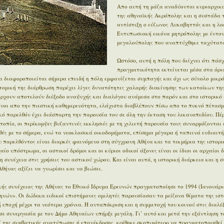
Απο αυτή τη μάζα αναδύονται κυριαρχικά
της αθηναϊκής Ακρόπολης και η συστάδα 
αντίστιξη ο εύζωνος Λυκαβηττός και η λο
Εντυπωσιακή εικόνα μητρόπολης με έντον
μεγαλούπολης που αναπτύχθηκε ταχύτατα
Ωστόσο, αυτή η πόλη που δείχνει ότι πάσχ
πραγματικότητα εκτείνεται μέσα στα όρι
 διαφοροποιείται σήμερα επειδή η πόλη εμφανίζεται συμπαγής και όχι ως σύνολο μικρ
οτομική της διάρθρωση παρέχει λίγες δυνατότητες χαλαρής διακίνησης των κατοίκων της
άρχουν αποτελούν διέξοδο αναψυχής και διαλόγου ανάμεσα στο παρόν και στο ιστορικό π
μένοι απο την πιεστική καθημερινότητα, ελάχιστα διαβλέπουν πίσω απο το πυκνό πέτασμ
ϊκό παρελθόν έχει διάσπαρτη την παρουσία του σε όλη την έκταση του λεκανοπεδίου. Π
οπίο, οι περίκομψες βυζαντινές εκκλησιές με τη χιλιετή παρουσία τους συναρμόζονται 
ές με το σήμερα, ενώ τα νεοκλασικά οικοδομήματα, επίσημα μέγαρα ή ταπεινά ενδιαιτ
 παρελθόντος είναι διαρκές φαινόμενο στη σύγχρονη Αθήνα και τα τεκμήρια της ιστορι
ίο υπόστρωμα, οι αστικοί δρόμοι και οι κύριοι οδικοί άξονες είναι οι ίδιοι οι αρχαίοι 
η συνέχεια στις χρήσεις του αστικού χώρου. Και είναι αυτό, η ιστορική διάρκεια και η 
θήνας αξίζει να γνωρίσει και να βιώσει.
ής συνέχειας της Αθήνας το Εθνικό Ίδρυμα Ερευνών πραγματοποίησε το 1994 (Ιανουάρι
ηνών». Οι δώδεκα ειδικοί επιστήμονες ομιλητές παρουσίασαν τα μείζονα θέματα της ιστ
εποχή μέχρι τα νεότερα χρόνια. Η ανταπόκριση και η συμμετοχή του κοινού στις διαλέξ
σε συνεργασία με τον Δήμο Αθηναίων υπήρξε μεγάλη. Γι’ αυτό και μετά την εξάντληση τ
ί της συμβατικής ανατύπωσης ή επανέκδοσης, κρίθηκε σκοπιμότερο να πραγματοποιηθεί