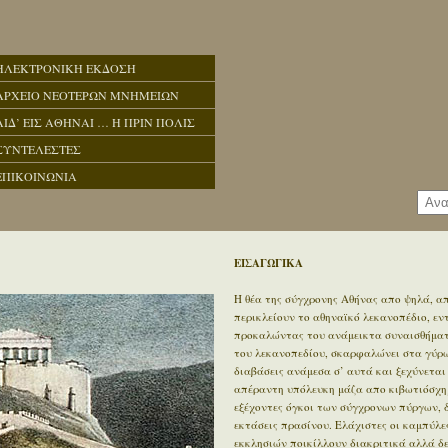
ΗΛΕΚΤΡΟΝΙΚΗ ΕΚΔΟΣΗ
ΑΡΧΕΙΟ ΝΕΟΤΕΡΩΝ ΜΝΗΜΕΙΩΝ
ΑΙΔ’ ΕΙΣ ΑΘΗΝΑΙ … Η ΠΡΙΝ ΠΟΛΙΣ
ΣΥΝΤΕΛΕΣΤΕΣ
ΕΠΙΚΟΙΝΩΝΙΑ
ΕΙΣΑΓΩΓΙΚΑ
Η θέα της σύγχρονης Αθήνας απο ψηλά, απ
περικλείουν το αθηναϊκό λεκανοπέδιο, ε
προκαλώντας του ανάμεικτα συναισθήματα
του λεκανοπεδίου, σκαρφαλώνει στα γύρω 
διαβάσεις ανάμεσα σ’ αυτά και ξεχύνεται
απέραντη υπόλευκη μάζα απο κιβωτιόσχημ
εξέχοντες όγκοι των σύγχρονων πύργων, 
εκτάσεις πρασίνου. Ελάχιστες οι καμπύλε
εκκλησιών ποικίλλουν διακριτικά αλλά δ