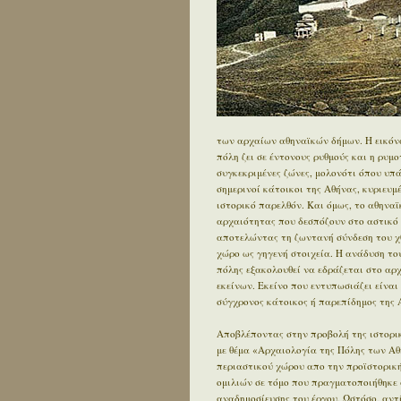
των αρχαίων αθηναϊκών δήμων. Η εικόνα
πόλη ζει σε έντονους ρυθμούς και η ρυμ
συγκεκριμένες ζώνες, μολονότι όπου υπ
σημερινοί κάτοικοι της Αθήνας, κυριευ
ιστορικό παρελθόν. Και όμως, το αθηνα
αρχαιότητας που δεσπόζουν στο αστικό τ
αποτελώντας τη ζωντανή σύνδεση του χθ
χώρο ως γηγενή στοιχεία. Η ανάδυση του
πόλης εξακολουθεί να εδράζεται στο αρχα
εκείνων. Εκείνο που εντυπωσιάζει είναι 
σύγχρονος κάτοικος ή παρεπίδημος της Α
Αποβλέποντας στην προβολή της ιστορικ
με θέμα «Αρχαιολογία της Πόλης των Αθ
περιαστικού χώρου απο την προϊστορική 
ομιλιών σε τόμο που πραγματοποιήθηκε 
αναδημοσίευσης του έργου. Ωστόσο, αντ