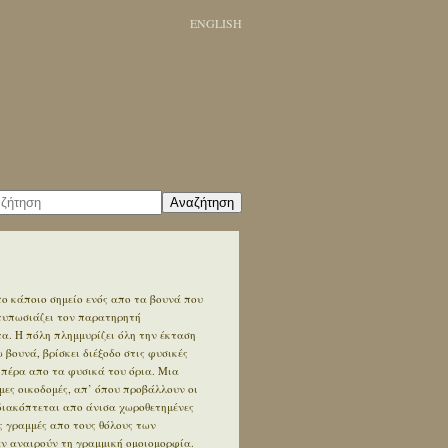
ENGLISH
Αναζήτηση
ο κάποιο σημείο ενός απο τα βουνά που
ντυπωσιάζει τον παρατηρητή
. Η πόλη πλημμυρίζει όλη την έκταση
βουνά, βρίσκει διέξοδο στις φυσικές
 πέρα απο τα φυσικά του όρια. Μια
ες οικοδομές, απ’ όπου προβάλλουν οι
διακόπτεται απο άνισα χωροθετημένες
ς γραμμές απο τους θόλους των
εν αναιρούν τη γραμμική ομοιομορφία.