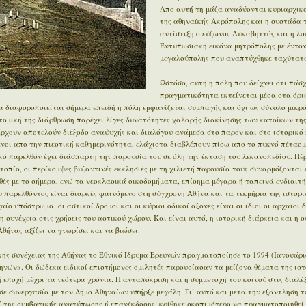
Απο αυτή τη μάζα αναδύονται κυριαρχικά
της αθηναϊκής Ακρόπολης και η συστάδα 
αντίστιξη ο εύζωνος Λυκαβηττός και η λο
Εντυπωσιακή εικόνα μητρόπολης με έντον
μεγαλούπολης που αναπτύχθηκε ταχύτατα
Ωστόσο, αυτή η πόλη που δείχνει ότι πάσχ
πραγματικότητα εκτείνεται μέσα στα όρι
 διαφοροποιείται σήμερα επειδή η πόλη εμφανίζεται συμπαγής και όχι ως σύνολο μικρ
οτομική της διάρθρωση παρέχει λίγες δυνατότητες χαλαρής διακίνησης των κατοίκων της
άρχουν αποτελούν διέξοδο αναψυχής και διαλόγου ανάμεσα στο παρόν και στο ιστορικό π
μένοι απο την πιεστική καθημερινότητα, ελάχιστα διαβλέπουν πίσω απο το πυκνό πέτασμ
ϊκό παρελθόν έχει διάσπαρτη την παρουσία του σε όλη την έκταση του λεκανοπεδίου. Π
οπίο, οι περίκομψες βυζαντινές εκκλησιές με τη χιλιετή παρουσία τους συναρμόζονται 
ές με το σήμερα, ενώ τα νεοκλασικά οικοδομήματα, επίσημα μέγαρα ή ταπεινά ενδιαιτ
 παρελθόντος είναι διαρκές φαινόμενο στη σύγχρονη Αθήνα και τα τεκμήρια της ιστορι
ίο υπόστρωμα, οι αστικοί δρόμοι και οι κύριοι οδικοί άξονες είναι οι ίδιοι οι αρχαίοι 
η συνέχεια στις χρήσεις του αστικού χώρου. Και είναι αυτό, η ιστορική διάρκεια και η 
θήνας αξίζει να γνωρίσει και να βιώσει.
ής συνέχειας της Αθήνας το Εθνικό Ίδρυμα Ερευνών πραγματοποίησε το 1994 (Ιανουάρι
ηνών». Οι δώδεκα ειδικοί επιστήμονες ομιλητές παρουσίασαν τα μείζονα θέματα της ιστ
εποχή μέχρι τα νεότερα χρόνια. Η ανταπόκριση και η συμμετοχή του κοινού στις διαλέξ
σε συνεργασία με τον Δήμο Αθηναίων υπήρξε μεγάλη. Γι’ αυτό και μετά την εξάντληση τ
ί της συμβατικής ανατύπωσης ή επανέκδοσης, κρίθηκε σκοπιμότερο να πραγματοποιηθεί