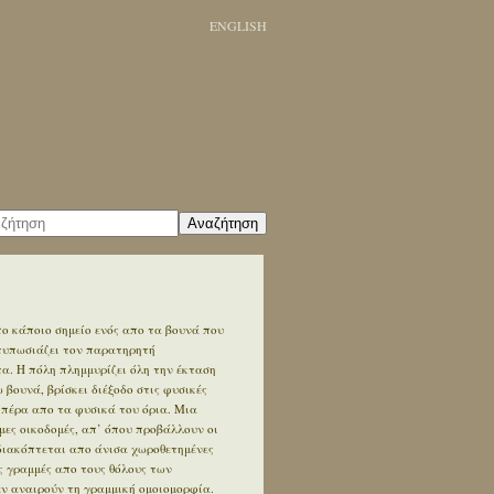
ENGLISH
Αναζήτηση
ο κάποιο σημείο ενός απο τα βουνά που
ντυπωσιάζει τον παρατηρητή
. Η πόλη πλημμυρίζει όλη την έκταση
βουνά, βρίσκει διέξοδο στις φυσικές
 πέρα απο τα φυσικά του όρια. Μια
ες οικοδομές, απ’ όπου προβάλλουν οι
διακόπτεται απο άνισα χωροθετημένες
ς γραμμές απο τους θόλους των
εν αναιρούν τη γραμμική ομοιομορφία.