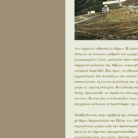
των αρχαίων αθηναϊκών δήμων. Η εικόνα
πόλη ζει σε έντονους ρυθμούς και η ρυμ
συγκεκριμένες ζώνες, μολονότι όπου υπ
σημερινοί κάτοικοι της Αθήνας, κυριευ
ιστορικό παρελθόν. Και όμως, το αθηνα
αρχαιότητας που δεσπόζουν στο αστικό τ
αποτελώντας τη ζωντανή σύνδεση του χθ
χώρο ως γηγενή στοιχεία. Η ανάδυση του
πόλης εξακολουθεί να εδράζεται στο αρχα
εκείνων. Εκείνο που εντυπωσιάζει είναι 
σύγχρονος κάτοικος ή παρεπίδημος της Α
Αποβλέποντας στην προβολή της ιστορικ
με θέμα «Αρχαιολογία της Πόλης των Αθ
περιαστικού χώρου απο την προϊστορική 
ομιλιών σε τόμο που πραγματοποιήθηκε 
αναδημοσίευσης του έργου. Ωστόσο, αντ