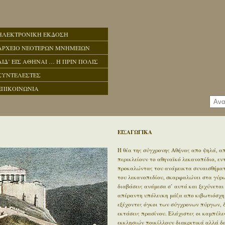
ΗΛΕΚΤΡΟΝΙΚΗ ΕΚΔΟΣΗ
ΑΡΧΕΙΟ ΝΕΟΤΕΡΩΝ ΜΝΗΜΕΙΩΝ
ΑΙΔ’ ΕΙΣ ΑΘΗΝΑΙ … Η ΠΡΙΝ ΠΟΛΙΣ
ΣΥΝΤΕΛΕΣΤΕΣ
ΕΠΙΚΟΙΝΩΝΙΑ
ΕΙΣΑΓΩΓΙΚΑ
Η θέα της σύγχρονης Αθήνας απο ψηλά, απ
περικλείουν το αθηναϊκό λεκανοπέδιο, ε
προκαλώντας του ανάμεικτα συναισθήματα
του λεκανοπεδίου, σκαρφαλώνει στα γύρω 
διαβάσεις ανάμεσα σ’ αυτά και ξεχύνεται
απέραντη υπόλευκη μάζα απο κιβωτιόσχημ
εξέχοντες όγκοι των σύγχρονων πύργων, 
εκτάσεις πρασίνου. Ελάχιστες οι καμπύλε
εκκλησιών ποικίλλουν διακριτικά αλλά δ