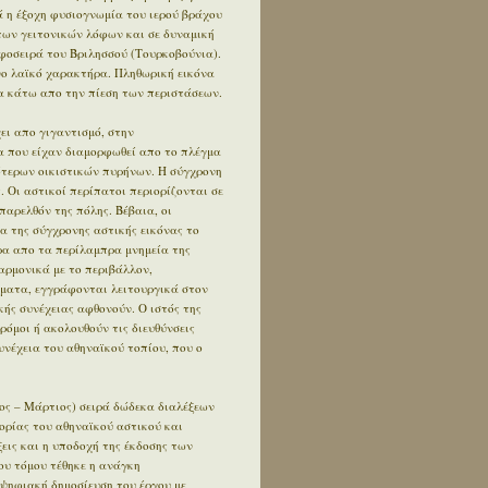
 η έξοχη φυσιογνωμία του ιερού βράχου
των γειτονικών λόφων και σε δυναμική
φοσειρά του Βριλησσού (Τουρκοβούνια).
ο λαϊκό χαρακτήρα. Πληθωρική εικόνα
 κάτω απο την πίεση των περιστάσεων.
ει απο γιγαντισμό, στην
α που είχαν διαμορφωθεί απο το πλέγμα
ότερων οικιστικών πυρήνων. Η σύγχρονη
. Οι αστικοί περίπατοι περιορίζονται σε
αρελθόν της πόλης. Βέβαια, οι
α της σύγχρονης αστικής εικόνας το
έρα απο τα περίλαμπρα μνημεία της
αρμονικά με το περιβάλλον,
ήματα, εγγράφονται λειτουργικά στον
κής συνέχειας αφθονούν. Ο ιστός της
δρόμοι ή ακολουθούν τις διευθύνσεις
συνέχεια του αθηναϊκού τοπίου, που ο
ος – Μάρτιος) σειρά δώδεκα διαλέξεων
ορίας του αθηναϊκού αστικού και
εις και η υποδοχή της έκδοσης των
ου τόμου τέθηκε η ανάγκη
 ψηφιακή δημοσίευση του έργου με