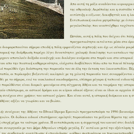
Απο αυτή τη μάζα αναδύονται κυριαρχικά
της αθηναϊκής Ακρόπολης και η συστάδα 
αντίστιξη ο εύζωνος Λυκαβηττός και η λο
Εντυπωσιακή εικόνα μητρόπολης με έντον
μεγαλούπολης που αναπτύχθηκε ταχύτατα
Ωστόσο, αυτή η πόλη που δείχνει ότι πάσχ
πραγματικότητα εκτείνεται μέσα στα όρι
 διαφοροποιείται σήμερα επειδή η πόλη εμφανίζεται συμπαγής και όχι ως σύνολο μικρ
οτομική της διάρθρωση παρέχει λίγες δυνατότητες χαλαρής διακίνησης των κατοίκων της
άρχουν αποτελούν διέξοδο αναψυχής και διαλόγου ανάμεσα στο παρόν και στο ιστορικό π
μένοι απο την πιεστική καθημερινότητα, ελάχιστα διαβλέπουν πίσω απο το πυκνό πέτασμ
ϊκό παρελθόν έχει διάσπαρτη την παρουσία του σε όλη την έκταση του λεκανοπεδίου. Π
οπίο, οι περίκομψες βυζαντινές εκκλησιές με τη χιλιετή παρουσία τους συναρμόζονται 
ές με το σήμερα, ενώ τα νεοκλασικά οικοδομήματα, επίσημα μέγαρα ή ταπεινά ενδιαιτ
 παρελθόντος είναι διαρκές φαινόμενο στη σύγχρονη Αθήνα και τα τεκμήρια της ιστορι
ίο υπόστρωμα, οι αστικοί δρόμοι και οι κύριοι οδικοί άξονες είναι οι ίδιοι οι αρχαίοι 
η συνέχεια στις χρήσεις του αστικού χώρου. Και είναι αυτό, η ιστορική διάρκεια και η 
θήνας αξίζει να γνωρίσει και να βιώσει.
ής συνέχειας της Αθήνας το Εθνικό Ίδρυμα Ερευνών πραγματοποίησε το 1994 (Ιανουάρι
ηνών». Οι δώδεκα ειδικοί επιστήμονες ομιλητές παρουσίασαν τα μείζονα θέματα της ιστ
εποχή μέχρι τα νεότερα χρόνια. Η ανταπόκριση και η συμμετοχή του κοινού στις διαλέξ
σε συνεργασία με τον Δήμο Αθηναίων υπήρξε μεγάλη. Γι’ αυτό και μετά την εξάντληση τ
ί της συμβατικής ανατύπωσης ή επανέκδοσης, κρίθηκε σκοπιμότερο να πραγματοποιηθεί