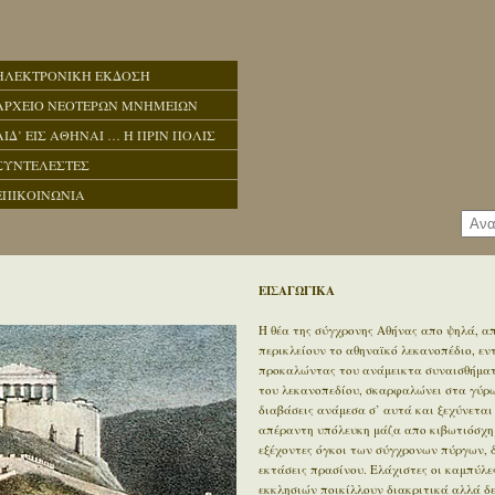
ΗΛΕΚΤΡΟΝΙΚΗ ΕΚΔΟΣΗ
ΑΡΧΕΙΟ ΝΕΟΤΕΡΩΝ ΜΝΗΜΕΙΩΝ
ΑΙΔ’ ΕΙΣ ΑΘΗΝΑΙ … Η ΠΡΙΝ ΠΟΛΙΣ
ΣΥΝΤΕΛΕΣΤΕΣ
ΕΠΙΚΟΙΝΩΝΙΑ
ΕΙΣΑΓΩΓΙΚΑ
Η θέα της σύγχρονης Αθήνας απο ψηλά, απ
περικλείουν το αθηναϊκό λεκανοπέδιο, ε
προκαλώντας του ανάμεικτα συναισθήματα
του λεκανοπεδίου, σκαρφαλώνει στα γύρω 
διαβάσεις ανάμεσα σ’ αυτά και ξεχύνεται
απέραντη υπόλευκη μάζα απο κιβωτιόσχημ
εξέχοντες όγκοι των σύγχρονων πύργων, 
εκτάσεις πρασίνου. Ελάχιστες οι καμπύλε
εκκλησιών ποικίλλουν διακριτικά αλλά δ