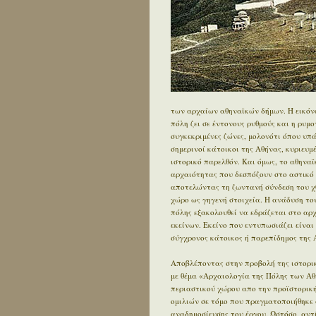
των αρχαίων αθηναϊκών δήμων. Η εικόνα
πόλη ζει σε έντονους ρυθμούς και η ρυμ
συγκεκριμένες ζώνες, μολονότι όπου υπ
σημερινοί κάτοικοι της Αθήνας, κυριευ
ιστορικό παρελθόν. Και όμως, το αθηνα
αρχαιότητας που δεσπόζουν στο αστικό τ
αποτελώντας τη ζωντανή σύνδεση του χθ
χώρο ως γηγενή στοιχεία. Η ανάδυση του
πόλης εξακολουθεί να εδράζεται στο αρχα
εκείνων. Εκείνο που εντυπωσιάζει είναι 
σύγχρονος κάτοικος ή παρεπίδημος της Α
Αποβλέποντας στην προβολή της ιστορικ
με θέμα «Αρχαιολογία της Πόλης των Αθ
περιαστικού χώρου απο την προϊστορική 
ομιλιών σε τόμο που πραγματοποιήθηκε 
αναδημοσίευσης του έργου. Ωστόσο, αντ