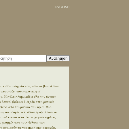
ENGLISH
Αναζήτηση
ο κάποιο σημείο ενός απο τα βουνά που
ντυπωσιάζει τον παρατηρητή
. Η πόλη πλημμυρίζει όλη την έκταση
βουνά, βρίσκει διέξοδο στις φυσικές
 πέρα απο τα φυσικά του όρια. Μια
ες οικοδομές, απ’ όπου προβάλλουν οι
διακόπτεται απο άνισα χωροθετημένες
ς γραμμές απο τους θόλους των
εν αναιρούν τη γραμμική ομοιομορφία.