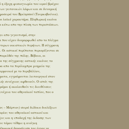
 η έξοχη φυσιογνωμία του ιερού βράχου
των γειτονικών λόφων και σε δυναμική
φοσειρά του Βριλησσού (Τουρκοβούνια).
ο λαϊκό χαρακτήρα. Πληθωρική εικόνα
 κάτω απο την πίεση των περιστάσεων.
ει απο γιγαντισμό, στην
α που είχαν διαμορφωθεί απο το πλέγμα
ότερων οικιστικών πυρήνων. Η σύγχρονη
. Οι αστικοί περίπατοι περιορίζονται σε
αρελθόν της πόλης. Βέβαια, οι
α της σύγχρονης αστικής εικόνας το
έρα απο τα περίλαμπρα μνημεία της
αρμονικά με το περιβάλλον,
ήματα, εγγράφονται λειτουργικά στον
κής συνέχειας αφθονούν. Ο ιστός της
δρόμοι ή ακολουθούν τις διευθύνσεις
συνέχεια του αθηναϊκού τοπίου, που ο
ος – Μάρτιος) σειρά δώδεκα διαλέξεων
ορίας του αθηναϊκού αστικού και
εις και η υποδοχή της έκδοσης των
ου τόμου τέθηκε η ανάγκη
 ψηφιακή δημοσίευση του έργου με