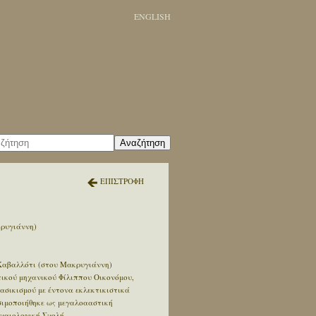
ENGLISH
Αναζήτηση
ΕΠΙΣΤΡΟΦΗ
κρυγιάννη)
Καβαλλότι (στου Μακρυγιάννη)
τικού μηχανικού Φίλιππου Οικονόμου,
ασικισμού με έντονα εκλεκτικιστικά
ησιμοποιήθηκε ως μεγαλοααστική
ρχαιολογική Σχολή.