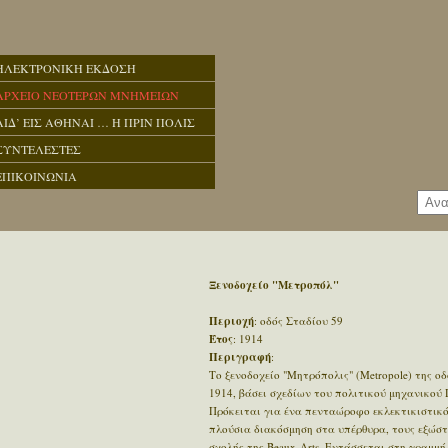
ΗΛΕΚΤΡΟΝΙΚΗ ΕΚΔΟΣΗ
ΑΡΧΕΙΟ ΝΕΟΤΕΡΩΝ ΜΝΗΜΕΙΩΝ
ΑΙΔ’ ΕΙΣ ΑΘΗΝΑΙ … Η ΠΡΙΝ ΠΟΛΙΣ
ΣΥΝΤΕΛΕΣΤΕΣ
ΕΠΙΚΟΙΝΩΝΙΑ
Ξενοδοχείο "Μετροπόλ"
Περιοχή
: οδός Σταδίου 59
Έτος
: 1914
Περιγραφή
:
Το ξενοδοχείο "Μητρόπολις" (Metropole) της οδ
1914, βάσει σχεδίων του πολιτικού μηχανικού
Πρόκειται για ένα πενταώροφο εκλεκτικιστικό
πλούσια διακόσμηση στα υπέρθυρα, τους εξώστε
σχολής της Beaux-Arts. Εντάσσεται στη γραμμ