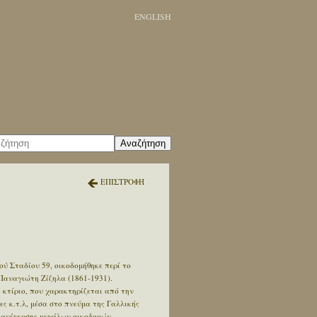
ENGLISH
Αναζήτηση
ΕΠΙΣΤΡΟΦΗ
ού Σταδίου 59, οικοδομήθηκε περί το
 Παναγιώτη Ζίζηλα (1861-1931).
 κτίριο, που χαρακτηρίζεται από την
ς κ.τ.λ, μέσα στο πνεύμα της Γαλλικής
ή ανέγερσης μεγάλων οικοδομών