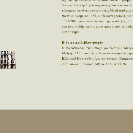
"εκμετάλλευσης" (ξενοδοχείων ή πολυκατοικιώ
εύπορους πελάτες-ενοικιαστές. Μετά από μια 
πάντως ακόμη το 1969, ως Β' κατηγορίας), ανα
1997-2000, με αναπαλαίωση της πρόσοψης, πο
και ανοικοδόμηση του εσωτερικού του, με στόχ
κατάστημα.
Ενδεικτική Βιβλιογραφία
:
Ν. Βατόπουλος "Νέα εποχή για το παλιό 'Μετρο
Μπίρης, "Από τον όψιμο Νεοκλασικισμό ως την
Ελληνικό Ινστιτούτο Αρχιτεκτονικής-Deutsches
20ου αιώνα: Ελλάδα, Αθήνα 2000, σ. 15-26.