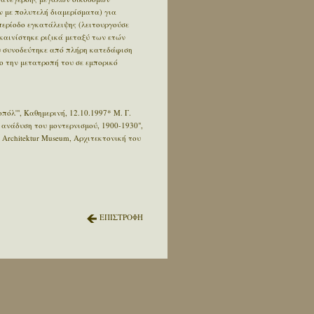
ν με πολυτελή διαμερίσματα) για
περίοδο εγκατάλειψης (λειτουργούσε
καινίστηκε ριζικά μεταξύ των ετών
υ συνοδεύτηκε από πλήρη κατεδάφιση
ο την μετατροπή του σε εμπορικό
πόλ'", Καθημερινή, 12.10.1997* Μ. Γ.
 ανάδυση του μοντερνισμού, 1900-1930",
 Architektur Museum, Αρχιτεκτονική του
ΕΠΙΣΤΡΟΦΗ