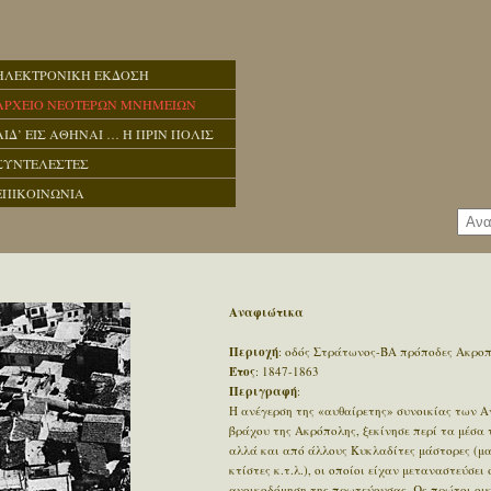
ΗΛΕΚΤΡΟΝΙΚΗ ΕΚΔΟΣΗ
ΑΡΧΕΙΟ ΝΕΟΤΕΡΩΝ ΜΝΗΜΕΙΩΝ
ΑΙΔ’ ΕΙΣ ΑΘΗΝΑΙ … Η ΠΡΙΝ ΠΟΛΙΣ
ΣΥΝΤΕΛΕΣΤΕΣ
ΕΠΙΚΟΙΝΩΝΙΑ
Αναφιώτικα
Περιοχή
: οδός Στράτωνος-ΒΑ πρόποδες Ακρο
Έτος
: 1847-1863
Περιγραφή
:
Η ανέγερση της «αυθαίρετης» συνοικίας των 
βράχου της Ακρόπολης, ξεκίνησε περί τα μέσα
αλλά και από άλλους Κυκλαδίτες μάστορες (μα
κτίστες κ.τ.λ.), οι οποίοι είχαν μεταναστεύσε
ανοικοδόμηση της πρωτεύουσας. Ως πρώτοι οικ