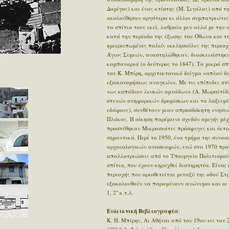
Δαμίγος) και ένας κτίστης (Μ. Σιγάλας) από 
ακολούθησαν αργότερα κι άλλοι συμπατριώτες 
τα σπίτια τους εκεί, λαθραία μεν αλλά με τη
κατά την περίοδο της έξωσης του Όθωνα και τ
ημιερειπωμένες παλιές εκκλησούλες της περιοχ
Άγιος Συμεών, αναστηλώθηκαν, διασκευάστηκ
καμπαναριά (ο δεύτερος το 1847). Τα μικρά σ
τον Κ. Μπίρη, αρχιτεκτονικό δείγμα «απλού δ
εξοικονομήσεως αναγκών». Με τις επίπεδες στέ
«ως κοπάδιον λευκών αμνάδων» (Α. Μωραϊτίδη
στενών ανηφορικών δρομίσκων και τα λαξευμέ
εδάφους), συνθέτουν μιαν απροσδόκητη «νησιώ
Πλάκας. Η οίκηση παρέμεινε σχεδόν αμιγής μέχ
προστέθηκαν Μικρασιάτες πρόσφυγες και έκτο
σημαντικά. Περί το 1950, ένα τμήμα της συνοι
αρχαιολογικών ανασκαφών, ενώ στα 1970 πρα
απαλλοτριώσεις από το Υπουργείο Πολιτισμού
σπίτια, που έχουν κηρυχθεί διατηρητέα. Είναι 
περιοχής που οριοθετείται μεταξύ της οδού Σ
εξακολουθούν να παραμένουν ανώνυμοι και οι
1, 2" κ.τ.λ.
Ενδεικτική Βιβλιογραφία
:
Κ. Η. Μπίρης, Αι Αθήναι από του 19ου εις τον 