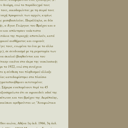
την Ανάφη, ενώ το παράδειγμά τους
τους, οικοδομώντας με τη σειρά τους
ν ανοχή προφανώς των αρχών, κυρίως
ης μεσοβασιλείας. Παράλληλα, οι δύο
ής, ο Άγιος Γεώργιος του Βράχου και ο
αν και απέκτησαν νεόκτιστα
πιτάκια της περιοχής αποτελούν, κατά
ομικού αισθήματος και ευφυούς
γες τους, ενωμένα το ένα με το άλλο
ς), σε συνδυασμό με τη ρυμοτομία των
να σκαλιά (βοηθούντος και του
τικη» εικόνα στο άκρο της νεοκλασικής
ρι το 1922, ενώ στη συνέχεια
τε η σύνθεση του πληθυσμού άλλαξε
κίας κατεδαφίστηκε στο πλαίσιο
γματοποιήθηκαν εκτεταμένες
. Σήμερα εναπομένουν περί τα 45
αξιοσημείωτο ότι οι οφιοειδείς οδοί της
τράτωνος και του βράχου της Ακρόπολης,
 οικίσκοι αριθμούνται ως "Αναφιώτικα
20ον αιώνα, Αθήνα 1η έκδ. 1966, 3η έκδ.