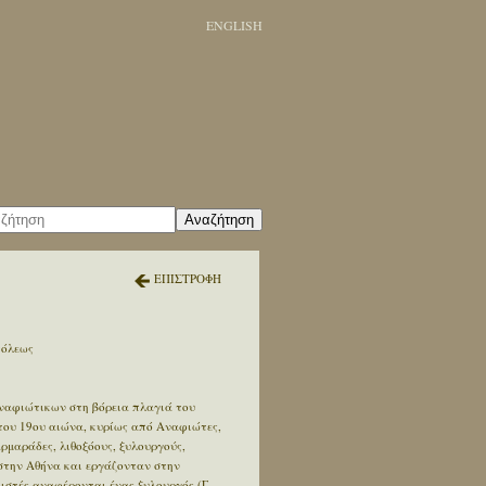
ENGLISH
Αναζήτηση
ΕΠΙΣΤΡΟΦΗ
πόλεως
Αναφιώτικων στη βόρεια πλαγιά του
 του 19ου αιώνα, κυρίως από Αναφιώτες,
ρμαράδες, λιθοξόους, ξυλουργούς,
ι στην Αθήνα και εργάζονταν στην
ιστές αναφέρονται ένας ξυλουργός (Γ.