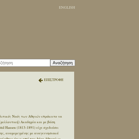
ENGLISH
Αναζήτηση
ΕΠΙΣΤΡΟΦΗ
λιτικός Ναός των Αθηνών επρόκειτο να
(μελλοντική) Ακαδημία και με βάση
il Hansen (1813-1891) είχε σχεδιάσει
σης, αναμεμιγμένης με αναγεννησιακά
ορρίφθηκε όμως από τον Δήμο Αθηναίων,