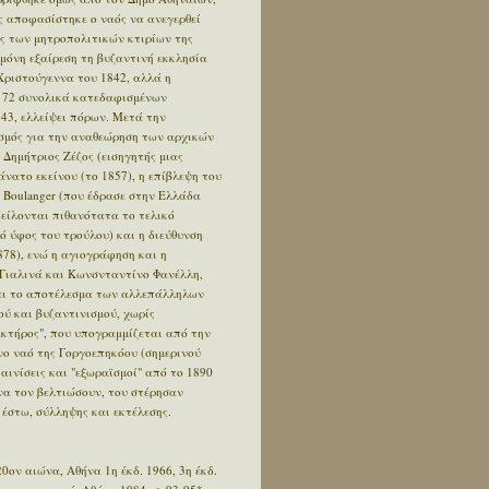
ώς αποφασίστηκε ο ναός να ανεγερθεί
ς των μητροπολιτικών κτιρίων της
μόνη εξαίρεση τη βυζαντινή εκκλησία
 Χριστούγεννα του 1842, αλλά η
ά 72 συνολικά κατεδαφισμένων
43, ελλείψει πόρων. Μετά την
σμός για την αναθεώρηση των αρχικών
 Δημήτριος Ζέζος (εισηγητής μιας
άνατο εκείνου (το 1857), η επίβλεψη του
 Boulanger (που έδρασε στην Ελλάδα
φείλονται πιθανότατα το τελικό
 ύφος του τρούλου) και η διεύθυνση
78), ενώ η αγιογράφηση και η
Γιαλινά και Κωνσνταντίνο Φανέλλη,
αι το αποτέλεσμα των αλλεπάλληλων
ύ και βυζαντινισμού, χωρίς
ακτήρος", που υπογραμμίζεται από την
ο ναό της Γοργοεπηκόου (σημερινού
αινίσεις και "εξωραϊσμοί" από το 1890
 να τον βελτιώσουν, του στέρησαν
 έστω, σύλληψης και εκτέλεσης.
20ον αιώνα, Αθήνα 1η έκδ. 1966, 3η έκδ.