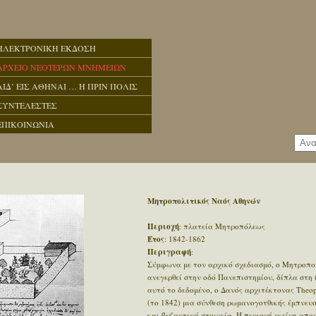
ΗΛΕΚΤΡΟΝΙΚΗ ΕΚΔΟΣΗ
ΑΡΧΕΙΟ ΝΕΟΤΕΡΩΝ ΜΝΗΜΕΙΩΝ
ΑΙΔ’ ΕΙΣ ΑΘΗΝΑΙ … Η ΠΡΙΝ ΠΟΛΙΣ
ΣΥΝΤΕΛΕΣΤΕΣ
ΕΠΙΚΟΙΝΩΝΙΑ
Μητροπολιτικός Ναός Αθηνών
Περιοχή
: πλατεία Μητροπόλεως
Έτος
: 1842-1862
Περιγραφή
:
Σύμφωνα με τον αρχικό σχεδιασμό, ο Μητροπο
ανεγερθεί στην οδό Πανεπιστημίου, δίπλα στη 
αυτό το δεδομένο, ο Δανός αρχιτέκτονας Theoph
(το 1842) μια σύνθεση ρωμανογοτθικής έμπνευ
και βυζαντινά στοιχεία. Η περιοχή εκείνη απ