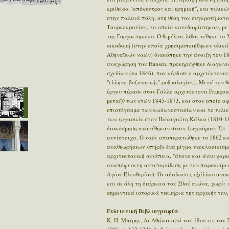
κριθείσα "απόκεντρος και ερημική", και τελικ
στην παλαιά πόλη, στη θέση του συγκροτήματο
Τουρκοκρατίας, τα οποία κατεδαφίστηκαν, με 
της Γοργοεπηκόου. Ο θεμέλιος λίθος τέθηκε τα
οικοδομή (στην οποία χρησιμοποιήθηκαν υλικ
Αθηναϊκών ναών) διακόπηκε την άνοιξη του 18
αναχώρηση του Hansen, προκηρύχθηκε διαγωνι
σχεδίων (το 1846), που κέρδισε ο αρχιτέκτονας
"ελληνο-βυζαντινής" ρυθμολογίας). Μετά τον θ
έργου πέρασε στον Γάλλο αρχιτέκτονα François
μεταξύ των ετών 1845-1873, και στον οποίο ο
επιστέγασμα των κωδωνοστασίων και το τελικό
των εργασιών στον Παναγιώτη Κάλκο (1810-18
διακόσμηση ανατέθηκαν στους ζωγράφους Σπ. 
αντίστοιχα. Ο ναός αποπερατώθηκε το 1862 κ
αναθεωρήσεων υπήρξε ένα μίγμα νεοκλασικισμο
αρχιτεκτονική συνέπεια, "άτονο και άνευ χαρ
αναπόφευκτη αντιπαράθεση με τον παρακείμεν
Αγίου Ελευθερίου). Οι αδιάκοπες εξάλλου ανακ
και σε όλη τη διάρκεια του 20ού αιώνα, χωρίς
σημαντικά ιστορικά τεκμήρια της αρχικής του,
Ενδεικτική Βιβλιογραφία
:
Κ. Η. Μπίρης, Αι Αθήναι από του 19ου εις τον 