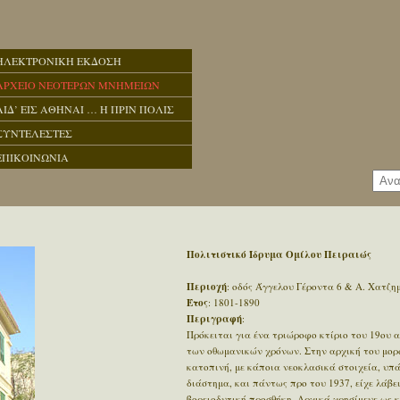
ΗΛΕΚΤΡΟΝΙΚΗ ΕΚΔΟΣΗ
ΑΡΧΕΙΟ ΝΕΟΤΕΡΩΝ ΜΝΗΜΕΙΩΝ
ΑΙΔ’ ΕΙΣ ΑΘΗΝΑΙ … Η ΠΡΙΝ ΠΟΛΙΣ
ΣΥΝΤΕΛΕΣΤΕΣ
ΕΠΙΚΟΙΝΩΝΙΑ
Πολιτιστικό Ίδρυμα Ομίλου Πειραιώς
Περιοχή
: οδός Άγγελου Γέροντα 6 & Α. Χατζη
Έτος
: 1801-1890
Περιγραφή
:
Πρόκειται για ένα τριώροφο κτίριο του 19ου 
των οθωμανικών χρόνων. Στην αρχική του μορφ
κατοπινή, με κάποια νεοκλασικά στοιχεία, υπά
διάστημα, και πάντως προ του 1937, είχε λάβει
βορειοδυτική προσθήκη. Αρχικά χρησίμευε ως κ