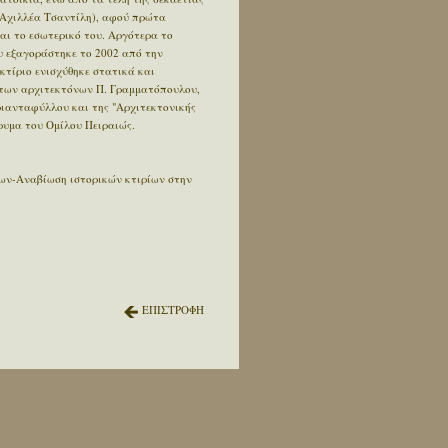
ς Αχιλλέα Τσαντίλη), αφού πρώτα
αι το εσωτερικό του. Αργότερα το
ου εξαγοράστηκε το 2002 από την
κτίριο ενισχύθηκε στατικά και
 των αρχιτεκτόνων Π. Γραμματόπουλου,
ριανταφύλλου και της "Αρχιτεκτονικής
δρυμα του Ομίλου Πειραιώς.
ίων-Αναβίωση ιστορικών κτιρίων στην
ΕΠΙΣΤΡΟΦΗ