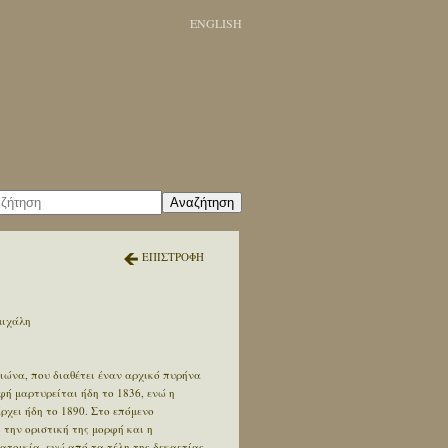
ENGLISH
Αναζήτηση
ΕΠΙΣΤΡΟΦΗ
μιχάλη
αιώνα, που διαθέτει έναν αρχικό πυρήνα
ή μαρτυρείται ήδη το 1836, ενώ η
ρχει ήδη το 1890. Στο επόμενο
 την οριστική της μορφή και η
ατοικία, ενώ από τα τέλη της δεκαετίας