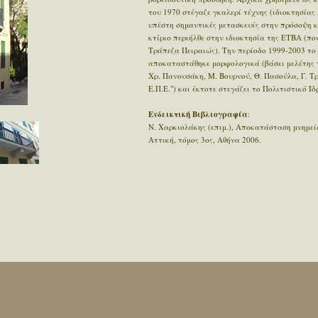
του 1970 στέγαζε γκαλερί τέχνης (ιδιοκτησία
υπέστη σημαντικές μετασκευές στην πρόσοψη κ
κτίριο περιήλθε στην ιδιοκτησία της ΕΤΒΑ (π
Τράπεζα Πειραιώς). Την περίοδο 1999-2003 το 
αποκαταστάθηκε μορφολογικά (βάσει μελέτης
Χρ. Πανουσάκη, Μ. Βουρνού, Θ. Πασούλα, Γ. Τ
Ε.Π.Ε.") και έκτοτε στεγάζει το Πολιτιστικό Ί
Ενδεικτική Βιβλιογραφία
:
Ν. Χαρκιολάκης (επιμ.), Αποκατάσταση μνημε
Αττική, τόμος 3ος, Αθήνα 2006.