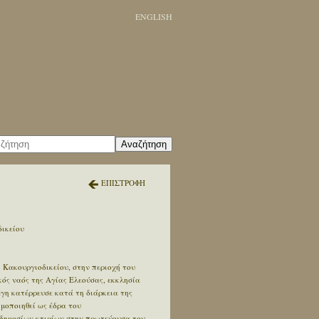
ENGLISH
Αναζήτηση
ΕΠΙΣΤΡΟΦΗ
δικείου
 Κακουργιοδικείου, στην περιοχή του
κός ναός της Αγίας Ελεούσας, εκκλησία
έγη κατέρρευσε κατά τη διάρκεια της
μοποιηθεί ως έδρα του
 δημοσίων κτιρίων στην πρωτεύουσα του