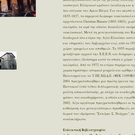
νεοπαγούς Ελληνικού κράτους (ανάλογη και η 
που στέγασε τον Άρειο Πάγο). Για τον σκοπό 
1835-1837, το σημερινό διώροφο νεοκλασικό κτ
αρχιτέκτονα Christian Hansen (1803-1883), χω
εκκλησία, το ιερό της οποίας διασώζεται ακόμη
νεοκλασικού. Μετά τη μετεγκατάσταση του Κα
διαδοχικά στο κτίριο της Αγία Ελεούσας αστυν
και υπηρεσίες του Ληξιαρχείου ενώ, από το 19
χώρος γραφείων και αποθηκών. Το 1955 περιήλ
φιλοξένησε αρχικά την Χ.Ε.Ε.Ν. και διάφορες
οργανώσεις (διάστημα κατά το οποίο ο χώρος τ
εκκλησία). Από το 1972 το κτίριο παρέμεινε α
χαρακτηρίστηκε ιστορικό μνημείο και κρίθηκε
Πολιτισμού και το Υ.ΠΕ.ΧΩ.Δ.Ε. (ΦΕΚ 1109/Β/1
2001 πραγματοποιήθηκε μια πρώτη έρευνα της
Παττακού (υπό τύπον διπλωματικής εργασίας 
μελέτη αποκατάστασης, με στόχο να αναδειχθο
φάσεις του οικοδομήματος, η οποία και εγκρίθ
2002. Λίγο αργότερα πραγματοποιήθηκαν οι π
καθαίρεση των μεταγενέστερων προσθηκών, στε
δωρεά του ιδρύματος "Σταύρος Σ. Νιάρχος", έκ
ανολοκλήρωτο.
Ενδεικτική Βιβλιογραφία
: