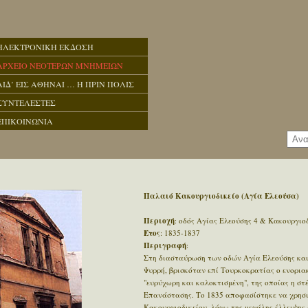
ΗΛΕΚΤΡΟΝΙΚΗ ΕΚΔΟΣΗ
ΑΡΧΕΙΟ ΝΕΟΤΕΡΩΝ ΜΝΗΜΕΙΩΝ
ΑΙΔ’ ΕΙΣ ΑΘΗΝΑΙ … Η ΠΡΙΝ ΠΟΛΙΣ
ΣΥΝΤΕΛΕΣΤΕΣ
ΕΠΙΚΟΙΝΩΝΙΑ
Παλαιό Κακουργιοδικείο (Αγία Ελεούσα)
Περιοχή
: οδός Αγίας Ελεούσης 4 & Κακουργιο
Έτος
: 1835-1837
Περιγραφή
:
Στη διασταύρωση των οδών Αγία Ελεούσης και
Ψυρρή, βρισκόταν επί Τουρκοκρατίας ο ενορια
"ευρύχωρη και καλοκτισμένη", της οποίας η στ
Επανάστασης. Το 1835 αποφασίστηκε να χρησι
Κακουργιοδικείου, λόγω της μεγάλης έλλειψης