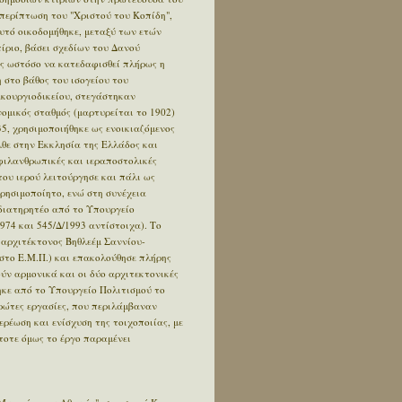
περίπτωση του "Χριστού του Κοπίδη",
αυτό οικοδομήθηκε, μεταξύ των ετών
ίριο, βάσει σχεδίων του Δανού
ρίς ωστόσο να κατεδαφισθεί πλήρως η
 στο βάθος του ισογείου του
κουργιοδικείου, στεγάστηκαν
ομικός σταθμός (μαρτυρείται το 1902)
35, χρησιμοποιήθηκε ως ενοικιαζόμενος
θε στην Εκκλησία της Ελλάδος και
 φιλανθρωπικές και ιεραποστολικές
ου ιερού λειτούργησε και πάλι ως
χρησιμοποίητο, ενώ στη συνέχεια
 διατηρητέο από το Υπουργείο
974 και 545/Δ/1993 αντίστοιχα). Το
 αρχιτέκτονος Βηθλεέμ Σαννίου-
στο Ε.Μ.Π.) και επακολούθησε πλήρης
ύν αρμονικά και οι δύο αρχιτεκτονικές
ηκε από το Υπουργείο Πολιτισμού το
ρώτες εργασίες, που περιλάμβαναν
ρέωση και ενίσχυση της τοιχοποιίας, με
τοτε όμως το έργο παραμένει