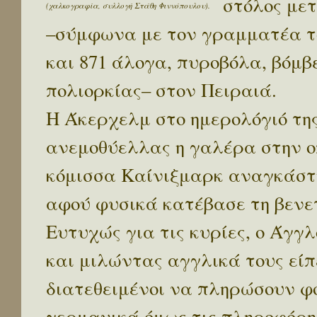
στόλος μετ
(χαλκογραφία, συλλογή Στάθη Φιννόπουλου).
–σύμφωνα με τον γραμματέα το
και 871 άλογα, πυροβόλα, βόμβ
πολιορκίας– στον Πειραιά.
Η Άκερχελμ στο ημερολόγιό τη
ανεμοθύελλας η γαλέρα στην ο
κόμισσα Καίνιξμαρκ αναγκάστη
αφού φυσικά κατέβασε τη βενετ
Ευτυχώς για τις κυρίες, ο Άγγ
και μιλώντας αγγλικά τους είπε
διατεθειμένοι να πληρώσουν φ
γερμανικά όμως τις πληροφόρη