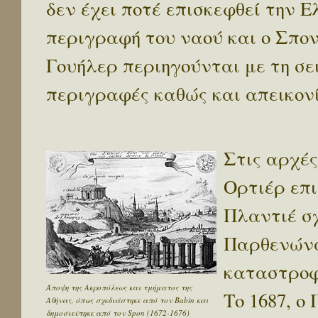
δεν έχει ποτέ επισκεφθεί την Ε
περιγραφή του ναού και ο Σπο
Γουήλερ περιηγούνται με τη σε
περιγραφές καθώς και απεικον
Στις αρχές
Ορτιέρ επι
Πλαντιέ σχ
Παρθενώνα
καταστροφ
Άποψη της Ακροπόλεως και τμήματος της
Το 1687, ο
Αθήνας, όπως σχεδιάστηκε από τον Babin και
δημοσιεύτηκε από τον Spon (1672-1676)