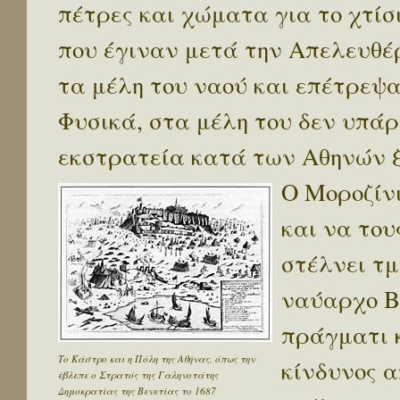
πέτρες και χώματα για το χτί
που έγιναν μετά την Απελευθέ
τα μέλη του ναού και επέτρεψα
Φυσικά, στα μέλη του δεν υπά
εκστρατεία κατά των Αθηνών ξε
Ο Μοροζίνι
και να του
στέλνει τμ
ναύαρχο Βε
πράγματι 
Το Κάστρο και η Πόλη της Αθήνας, όπως την
κίνδυνος α
έβλεπε ο Στρατός της Γαληνοτάτης
Δημοκρατίας της Βενετίας το 1687