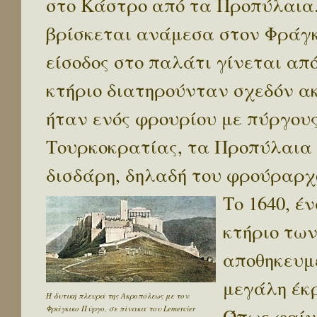
στο Κάστρο από τα Προπύλαια.
βρίσκεται ανάμεσα στον Φράγκι
είσοδος στο παλάτι γίνεται απ
κτήριο διατηρούνταν σχεδόν α
ήταν ενός φρουρίου με πύργους
Τουρκοκρατίας, τα Προπύλαια 
δισδάρη, δηλαδή του φρούραρχ
Το 1640, έ
κτήριο τω
αποθηκευμέ
μεγάλη έκρ
Η δυτική πλευρά της Ακροπόλεως με τον
Φράγκικο Πύργο, σε πίνακα του Lemercier
Όπως φαίν