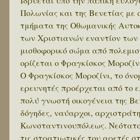
Ιδρύεται υπό την παπική ευλογ
Πολωνίας και της Βενετίας με
τμήματα της Οθωμανικής Αυτοκ
των Χριστιανών εναντίον των
μισθοφορικό σώμα από πολεμισ
ορίζεται ο Φραγκίσκος Μοροζίνι
Ο Φραγκίσκος Μοροζίνι, το όν
ερευνητές προέρχεται από το 
πολύ γνωστή οικογένεια της Βε
δόγηδες, ναύαρχοι, αρχιστράτη
Κωνσταντινουπόλεως. Νεότατος
τις στρατιωτικές του αρετές σ