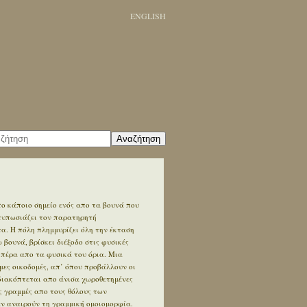
ENGLISH
Αναζήτηση
ο κάποιο σημείο ενός απο τα βουνά που
ντυπωσιάζει τον παρατηρητή
. Η πόλη πλημμυρίζει όλη την έκταση
βουνά, βρίσκει διέξοδο στις φυσικές
 πέρα απο τα φυσικά του όρια. Μια
ες οικοδομές, απ’ όπου προβάλλουν οι
διακόπτεται απο άνισα χωροθετημένες
ς γραμμές απο τους θόλους των
εν αναιρούν τη γραμμική ομοιομορφία.