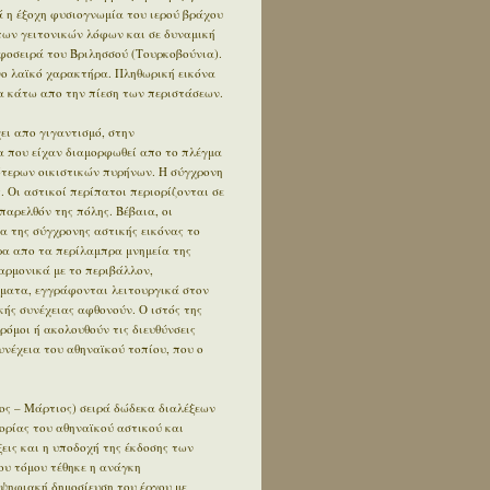
 η έξοχη φυσιογνωμία του ιερού βράχου
των γειτονικών λόφων και σε δυναμική
φοσειρά του Βριλησσού (Τουρκοβούνια).
ο λαϊκό χαρακτήρα. Πληθωρική εικόνα
 κάτω απο την πίεση των περιστάσεων.
ει απο γιγαντισμό, στην
α που είχαν διαμορφωθεί απο το πλέγμα
ότερων οικιστικών πυρήνων. Η σύγχρονη
. Οι αστικοί περίπατοι περιορίζονται σε
αρελθόν της πόλης. Βέβαια, οι
α της σύγχρονης αστικής εικόνας το
έρα απο τα περίλαμπρα μνημεία της
αρμονικά με το περιβάλλον,
ήματα, εγγράφονται λειτουργικά στον
κής συνέχειας αφθονούν. Ο ιστός της
δρόμοι ή ακολουθούν τις διευθύνσεις
συνέχεια του αθηναϊκού τοπίου, που ο
ος – Μάρτιος) σειρά δώδεκα διαλέξεων
ορίας του αθηναϊκού αστικού και
εις και η υποδοχή της έκδοσης των
ου τόμου τέθηκε η ανάγκη
 ψηφιακή δημοσίευση του έργου με