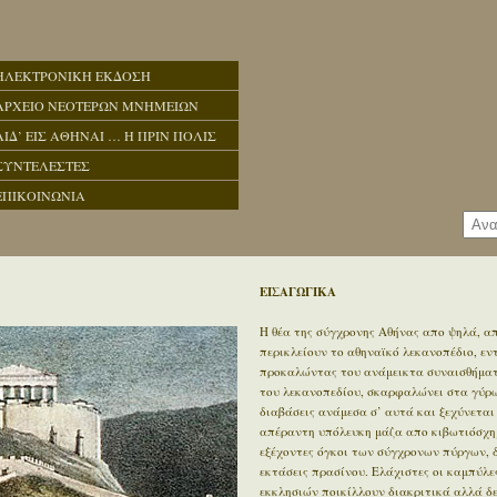
ΗΛΕΚΤΡΟΝΙΚΗ ΕΚΔΟΣΗ
ΑΡΧΕΙΟ ΝΕΟΤΕΡΩΝ ΜΝΗΜΕΙΩΝ
ΑΙΔ’ ΕΙΣ ΑΘΗΝΑΙ … Η ΠΡΙΝ ΠΟΛΙΣ
ΣΥΝΤΕΛΕΣΤΕΣ
ΕΠΙΚΟΙΝΩΝΙΑ
ΕΙΣΑΓΩΓΙΚΑ
Η θέα της σύγχρονης Αθήνας απο ψηλά, απ
περικλείουν το αθηναϊκό λεκανοπέδιο, ε
προκαλώντας του ανάμεικτα συναισθήματα
του λεκανοπεδίου, σκαρφαλώνει στα γύρω 
διαβάσεις ανάμεσα σ’ αυτά και ξεχύνεται
απέραντη υπόλευκη μάζα απο κιβωτιόσχημ
εξέχοντες όγκοι των σύγχρονων πύργων, 
εκτάσεις πρασίνου. Ελάχιστες οι καμπύλε
εκκλησιών ποικίλλουν διακριτικά αλλά δ