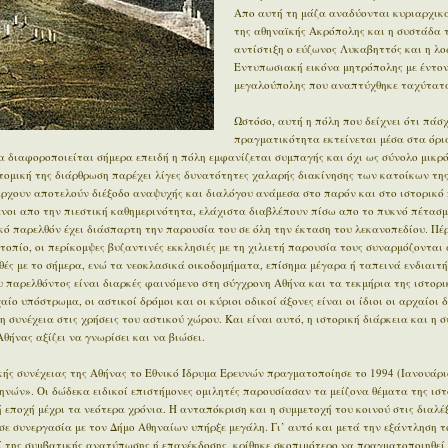
Απο αυτή τη μάζα αναδύονται κυριαρχικά
της αθηναϊκής Ακρόπολης και η συστάδα 
αντίστιξη ο εύζωνος Λυκαβηττός και η λο
Εντυπωσιακή εικόνα μητρόπολης με έντον
μεγαλούπολης που αναπτύχθηκε ταχύτατα
Ωστόσο, αυτή η πόλη που δείχνει ότι πάσχ
πραγματικότητα εκτείνεται μέσα στα όρι
 διαφοροποιείται σήμερα επειδή η πόλη εμφανίζεται συμπαγής και όχι ως σύνολο μικρ
οτομική της διάρθρωση παρέχει λίγες δυνατότητες χαλαρής διακίνησης των κατοίκων της
άρχουν αποτελούν διέξοδο αναψυχής και διαλόγου ανάμεσα στο παρόν και στο ιστορικό π
μένοι απο την πιεστική καθημερινότητα, ελάχιστα διαβλέπουν πίσω απο το πυκνό πέτασμ
ϊκό παρελθόν έχει διάσπαρτη την παρουσία του σε όλη την έκταση του λεκανοπεδίου. Π
οπίο, οι περίκομψες βυζαντινές εκκλησιές με τη χιλιετή παρουσία τους συναρμόζονται 
ές με το σήμερα, ενώ τα νεοκλασικά οικοδομήματα, επίσημα μέγαρα ή ταπεινά ενδιαιτ
 παρελθόντος είναι διαρκές φαινόμενο στη σύγχρονη Αθήνα και τα τεκμήρια της ιστορι
ίο υπόστρωμα, οι αστικοί δρόμοι και οι κύριοι οδικοί άξονες είναι οι ίδιοι οι αρχαίοι 
η συνέχεια στις χρήσεις του αστικού χώρου. Και είναι αυτό, η ιστορική διάρκεια και η 
θήνας αξίζει να γνωρίσει και να βιώσει.
ής συνέχειας της Αθήνας το Εθνικό Ίδρυμα Ερευνών πραγματοποίησε το 1994 (Ιανουάρι
ηνών». Οι δώδεκα ειδικοί επιστήμονες ομιλητές παρουσίασαν τα μείζονα θέματα της ιστ
εποχή μέχρι τα νεότερα χρόνια. Η ανταπόκριση και η συμμετοχή του κοινού στις διαλέξ
σε συνεργασία με τον Δήμο Αθηναίων υπήρξε μεγάλη. Γι’ αυτό και μετά την εξάντληση τ
ί της συμβατικής ανατύπωσης ή επανέκδοσης, κρίθηκε σκοπιμότερο να πραγματοποιηθεί