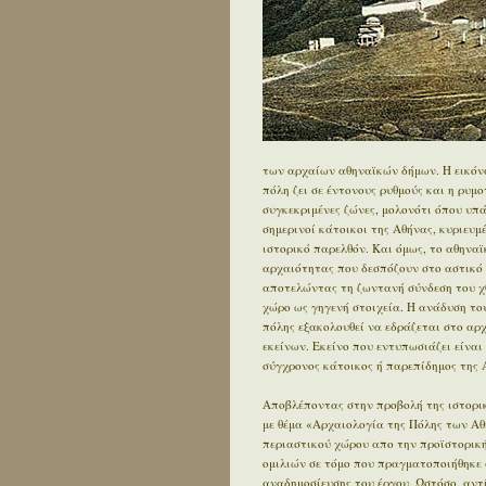
των αρχαίων αθηναϊκών δήμων. Η εικόνα
πόλη ζει σε έντονους ρυθμούς και η ρυμ
συγκεκριμένες ζώνες, μολονότι όπου υπ
σημερινοί κάτοικοι της Αθήνας, κυριευ
ιστορικό παρελθόν. Και όμως, το αθηνα
αρχαιότητας που δεσπόζουν στο αστικό τ
αποτελώντας τη ζωντανή σύνδεση του χθ
χώρο ως γηγενή στοιχεία. Η ανάδυση του
πόλης εξακολουθεί να εδράζεται στο αρχα
εκείνων. Εκείνο που εντυπωσιάζει είναι 
σύγχρονος κάτοικος ή παρεπίδημος της Α
Αποβλέποντας στην προβολή της ιστορικ
με θέμα «Αρχαιολογία της Πόλης των Αθ
περιαστικού χώρου απο την προϊστορική 
ομιλιών σε τόμο που πραγματοποιήθηκε 
αναδημοσίευσης του έργου. Ωστόσο, αντ