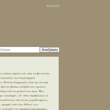
ENGLISH
Αναζήτηση
ο κάποιο σημείο ενός απο τα βουνά που
ντυπωσιάζει τον παρατηρητή
. Η πόλη πλημμυρίζει όλη την έκταση
βουνά, βρίσκει διέξοδο στις φυσικές
 πέρα απο τα φυσικά του όρια. Μια
ες οικοδομές, απ’ όπου προβάλλουν οι
διακόπτεται απο άνισα χωροθετημένες
ς γραμμές απο τους θόλους των
εν αναιρούν τη γραμμική ομοιομορφία.