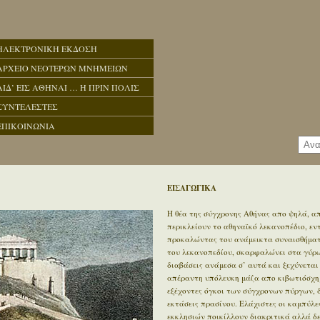
ΗΛΕΚΤΡΟΝΙΚΗ ΕΚΔΟΣΗ
ΑΡΧΕΙΟ ΝΕΟΤΕΡΩΝ ΜΝΗΜΕΙΩΝ
ΑΙΔ’ ΕΙΣ ΑΘΗΝΑΙ … Η ΠΡΙΝ ΠΟΛΙΣ
ΣΥΝΤΕΛΕΣΤΕΣ
ΕΠΙΚΟΙΝΩΝΙΑ
ΕΙΣΑΓΩΓΙΚΑ
Η θέα της σύγχρονης Αθήνας απο ψηλά, απ
περικλείουν το αθηναϊκό λεκανοπέδιο, ε
προκαλώντας του ανάμεικτα συναισθήματα
του λεκανοπεδίου, σκαρφαλώνει στα γύρω 
διαβάσεις ανάμεσα σ’ αυτά και ξεχύνεται
απέραντη υπόλευκη μάζα απο κιβωτιόσχημ
εξέχοντες όγκοι των σύγχρονων πύργων, 
εκτάσεις πρασίνου. Ελάχιστες οι καμπύλε
εκκλησιών ποικίλλουν διακριτικά αλλά δ