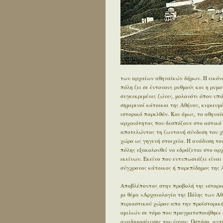
των αρχαίων αθηναϊκών δήμων. Η εικόνα
πόλη ζει σε έντονους ρυθμούς και η ρυμ
συγκεκριμένες ζώνες, μολονότι όπου υπ
σημερινοί κάτοικοι της Αθήνας, κυριευ
ιστορικό παρελθόν. Και όμως, το αθηνα
αρχαιότητας που δεσπόζουν στο αστικό τ
αποτελώντας τη ζωντανή σύνδεση του χθ
χώρο ως γηγενή στοιχεία. Η ανάδυση του
πόλης εξακολουθεί να εδράζεται στο αρχα
εκείνων. Εκείνο που εντυπωσιάζει είναι 
σύγχρονος κάτοικος ή παρεπίδημος της Α
Αποβλέποντας στην προβολή της ιστορικ
με θέμα «Αρχαιολογία της Πόλης των Αθ
περιαστικού χώρου απο την προϊστορική 
ομιλιών σε τόμο που πραγματοποιήθηκε 
αναδημοσίευσης του έργου. Ωστόσο, αντ