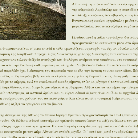
Απο αυτή τη μάζα αναδύονται κυριαρχικά
της αθηναϊκής Ακρόπολης και η συστάδα 
αντίστιξη ο εύζωνος Λυκαβηττός και η λο
Εντυπωσιακή εικόνα μητρόπολης με έντον
μεγαλούπολης που αναπτύχθηκε ταχύτατα
Ωστόσο, αυτή η πόλη που δείχνει ότι πάσχ
πραγματικότητα εκτείνεται μέσα στα όρι
 διαφοροποιείται σήμερα επειδή η πόλη εμφανίζεται συμπαγής και όχι ως σύνολο μικρ
οτομική της διάρθρωση παρέχει λίγες δυνατότητες χαλαρής διακίνησης των κατοίκων της
άρχουν αποτελούν διέξοδο αναψυχής και διαλόγου ανάμεσα στο παρόν και στο ιστορικό π
μένοι απο την πιεστική καθημερινότητα, ελάχιστα διαβλέπουν πίσω απο το πυκνό πέτασμ
ϊκό παρελθόν έχει διάσπαρτη την παρουσία του σε όλη την έκταση του λεκανοπεδίου. Π
οπίο, οι περίκομψες βυζαντινές εκκλησιές με τη χιλιετή παρουσία τους συναρμόζονται 
ές με το σήμερα, ενώ τα νεοκλασικά οικοδομήματα, επίσημα μέγαρα ή ταπεινά ενδιαιτ
 παρελθόντος είναι διαρκές φαινόμενο στη σύγχρονη Αθήνα και τα τεκμήρια της ιστορι
ίο υπόστρωμα, οι αστικοί δρόμοι και οι κύριοι οδικοί άξονες είναι οι ίδιοι οι αρχαίοι 
η συνέχεια στις χρήσεις του αστικού χώρου. Και είναι αυτό, η ιστορική διάρκεια και η 
θήνας αξίζει να γνωρίσει και να βιώσει.
ής συνέχειας της Αθήνας το Εθνικό Ίδρυμα Ερευνών πραγματοποίησε το 1994 (Ιανουάρι
ηνών». Οι δώδεκα ειδικοί επιστήμονες ομιλητές παρουσίασαν τα μείζονα θέματα της ιστ
εποχή μέχρι τα νεότερα χρόνια. Η ανταπόκριση και η συμμετοχή του κοινού στις διαλέξ
σε συνεργασία με τον Δήμο Αθηναίων υπήρξε μεγάλη. Γι’ αυτό και μετά την εξάντληση τ
ί της συμβατικής ανατύπωσης ή επανέκδοσης, κρίθηκε σκοπιμότερο να πραγματοποιηθεί