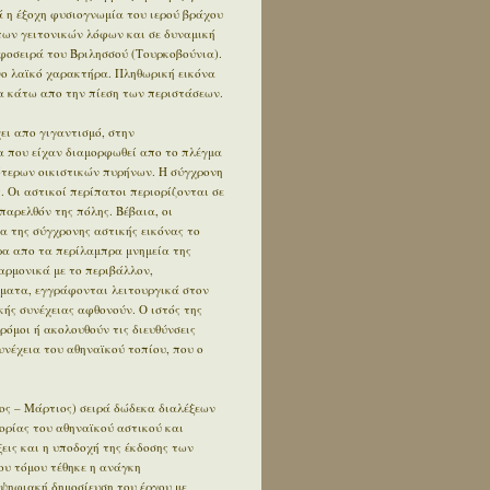
 η έξοχη φυσιογνωμία του ιερού βράχου
των γειτονικών λόφων και σε δυναμική
φοσειρά του Βριλησσού (Τουρκοβούνια).
ο λαϊκό χαρακτήρα. Πληθωρική εικόνα
 κάτω απο την πίεση των περιστάσεων.
ει απο γιγαντισμό, στην
α που είχαν διαμορφωθεί απο το πλέγμα
ότερων οικιστικών πυρήνων. Η σύγχρονη
. Οι αστικοί περίπατοι περιορίζονται σε
αρελθόν της πόλης. Βέβαια, οι
α της σύγχρονης αστικής εικόνας το
έρα απο τα περίλαμπρα μνημεία της
αρμονικά με το περιβάλλον,
ήματα, εγγράφονται λειτουργικά στον
κής συνέχειας αφθονούν. Ο ιστός της
δρόμοι ή ακολουθούν τις διευθύνσεις
συνέχεια του αθηναϊκού τοπίου, που ο
ος – Μάρτιος) σειρά δώδεκα διαλέξεων
ορίας του αθηναϊκού αστικού και
εις και η υποδοχή της έκδοσης των
ου τόμου τέθηκε η ανάγκη
 ψηφιακή δημοσίευση του έργου με