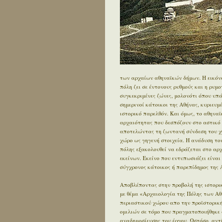
των αρχαίων αθηναϊκών δήμων. Η εικόνα
πόλη ζει σε έντονους ρυθμούς και η ρυμ
συγκεκριμένες ζώνες, μολονότι όπου υπ
σημερινοί κάτοικοι της Αθήνας, κυριευ
ιστορικό παρελθόν. Και όμως, το αθηνα
αρχαιότητας που δεσπόζουν στο αστικό τ
αποτελώντας τη ζωντανή σύνδεση του χθ
χώρο ως γηγενή στοιχεία. Η ανάδυση του
πόλης εξακολουθεί να εδράζεται στο αρχα
εκείνων. Εκείνο που εντυπωσιάζει είναι 
σύγχρονος κάτοικος ή παρεπίδημος της Α
Αποβλέποντας στην προβολή της ιστορικ
με θέμα «Αρχαιολογία της Πόλης των Αθ
περιαστικού χώρου απο την προϊστορική 
ομιλιών σε τόμο που πραγματοποιήθηκε 
αναδημοσίευσης του έργου. Ωστόσο, αντ