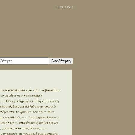
ENGLISH
Αναζήτηση
ο κάποιο σημείο ενός απο τα βουνά που
ντυπωσιάζει τον παρατηρητή
. Η πόλη πλημμυρίζει όλη την έκταση
βουνά, βρίσκει διέξοδο στις φυσικές
 πέρα απο τα φυσικά του όρια. Μια
ες οικοδομές, απ’ όπου προβάλλουν οι
διακόπτεται απο άνισα χωροθετημένες
ς γραμμές απο τους θόλους των
εν αναιρούν τη γραμμική ομοιομορφία.