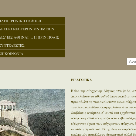
ΗΛΕΚΤΡΟΝΙΚΗ ΕΚΔΟΣΗ
ΑΡΧΕΙΟ ΝΕΟΤΕΡΩΝ ΜΝΗΜΕΙΩΝ
ΑΙΔ’ ΕΙΣ ΑΘΗΝΑΙ … Η ΠΡΙΝ ΠΟΛΙΣ
ΣΥΝΤΕΛΕΣΤΕΣ
ΕΠΙΚΟΙΝΩΝΙΑ
ΕΙΣΑΓΩΓΙΚΑ
Η θέα της σύγχρονης Αθήνας απο ψηλά, απ
περικλείουν το αθηναϊκό λεκανοπέδιο, ε
προκαλώντας του ανάμεικτα συναισθήματα
του λεκανοπεδίου, σκαρφαλώνει στα γύρω 
διαβάσεις ανάμεσα σ’ αυτά και ξεχύνεται
απέραντη υπόλευκη μάζα απο κιβωτιόσχημ
εξέχοντες όγκοι των σύγχρονων πύργων, 
εκτάσεις πρασίνου. Ελάχιστες οι καμπύλε
εκκλησιών ποικίλλουν διακριτικά αλλά δ