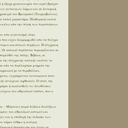
 η έξοχη φυσιογνωμία του ιερού βράχου
των γειτονικών λόφων και σε δυναμική
φοσειρά του Βριλησσού (Τουρκοβούνια).
ο λαϊκό χαρακτήρα. Πληθωρική εικόνα
 κάτω απο την πίεση των περιστάσεων.
ει απο γιγαντισμό, στην
α που είχαν διαμορφωθεί απο το πλέγμα
ότερων οικιστικών πυρήνων. Η σύγχρονη
. Οι αστικοί περίπατοι περιορίζονται σε
αρελθόν της πόλης. Βέβαια, οι
α της σύγχρονης αστικής εικόνας το
έρα απο τα περίλαμπρα μνημεία της
αρμονικά με το περιβάλλον,
ήματα, εγγράφονται λειτουργικά στον
κής συνέχειας αφθονούν. Ο ιστός της
δρόμοι ή ακολουθούν τις διευθύνσεις
συνέχεια του αθηναϊκού τοπίου, που ο
ος – Μάρτιος) σειρά δώδεκα διαλέξεων
ορίας του αθηναϊκού αστικού και
εις και η υποδοχή της έκδοσης των
ου τόμου τέθηκε η ανάγκη
 ψηφιακή δημοσίευση του έργου με