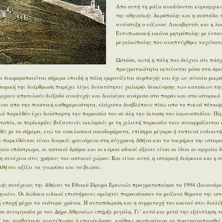
Απο αυτή τη μάζα αναδύονται κυριαρχικά
της αθηναϊκής Ακρόπολης και η συστάδα 
αντίστιξη ο εύζωνος Λυκαβηττός και η λο
Εντυπωσιακή εικόνα μητρόπολης με έντον
μεγαλούπολης που αναπτύχθηκε ταχύτατα
Ωστόσο, αυτή η πόλη που δείχνει ότι πάσχ
πραγματικότητα εκτείνεται μέσα στα όρι
 διαφοροποιείται σήμερα επειδή η πόλη εμφανίζεται συμπαγής και όχι ως σύνολο μικρ
οτομική της διάρθρωση παρέχει λίγες δυνατότητες χαλαρής διακίνησης των κατοίκων της
άρχουν αποτελούν διέξοδο αναψυχής και διαλόγου ανάμεσα στο παρόν και στο ιστορικό π
μένοι απο την πιεστική καθημερινότητα, ελάχιστα διαβλέπουν πίσω απο το πυκνό πέτασμ
ϊκό παρελθόν έχει διάσπαρτη την παρουσία του σε όλη την έκταση του λεκανοπεδίου. Π
οπίο, οι περίκομψες βυζαντινές εκκλησιές με τη χιλιετή παρουσία τους συναρμόζονται 
ές με το σήμερα, ενώ τα νεοκλασικά οικοδομήματα, επίσημα μέγαρα ή ταπεινά ενδιαιτ
 παρελθόντος είναι διαρκές φαινόμενο στη σύγχρονη Αθήνα και τα τεκμήρια της ιστορι
ίο υπόστρωμα, οι αστικοί δρόμοι και οι κύριοι οδικοί άξονες είναι οι ίδιοι οι αρχαίοι 
η συνέχεια στις χρήσεις του αστικού χώρου. Και είναι αυτό, η ιστορική διάρκεια και η 
θήνας αξίζει να γνωρίσει και να βιώσει.
ής συνέχειας της Αθήνας το Εθνικό Ίδρυμα Ερευνών πραγματοποίησε το 1994 (Ιανουάρι
ηνών». Οι δώδεκα ειδικοί επιστήμονες ομιλητές παρουσίασαν τα μείζονα θέματα της ιστ
εποχή μέχρι τα νεότερα χρόνια. Η ανταπόκριση και η συμμετοχή του κοινού στις διαλέξ
σε συνεργασία με τον Δήμο Αθηναίων υπήρξε μεγάλη. Γι’ αυτό και μετά την εξάντληση τ
ί της συμβατικής ανατύπωσης ή επανέκδοσης, κρίθηκε σκοπιμότερο να πραγματοποιηθεί